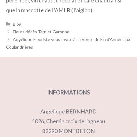
père noël, vin chaud, chocolat et café chaud ainsi
que la mascotte de l ‘AMLR ( l’aiglon) .
Catégories
Blog
Fleurs décès Tarn et Garonne
Angélique Fleuriste vous Invite à sa Vente de Fin d’Année aux
Coulandrières
INFORMATIONS
Angélique BERNHARD
1026, Chemin croix de l'agneau
82290 MONTBETON