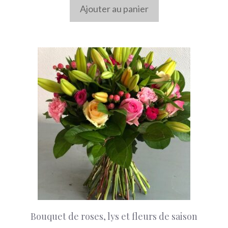
Ajouter au panier
Ce
produit
a
plusieurs
variations.
Les
options
peuvent
être
choisies
Bouquet de roses, lys et fleurs de saison
sur