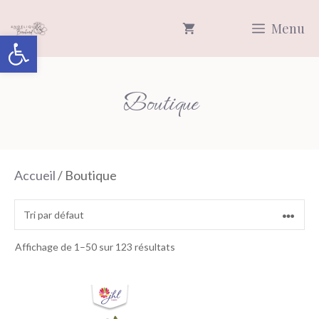
Aller
Menu
au
Ouvrir la barre d’outils
contenu
Boutique
Accueil
/ Boutique
Affichage de 1–50 sur 123 résultats