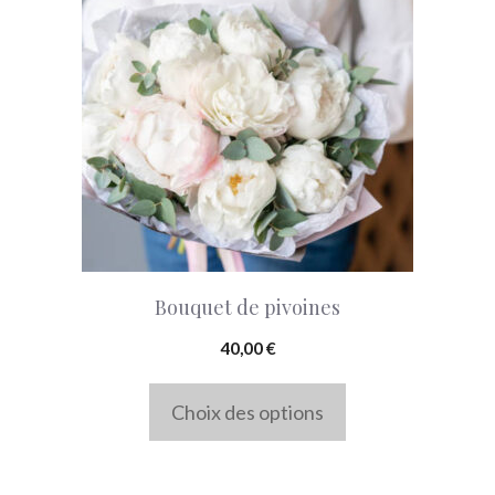
a
plusieurs
variations.
Les
options
peuvent
être
choisies
Bouquet de pivoines
sur
la
40,00
€
page
Choix des options
du
produit