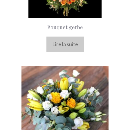
Bouquet gerbe
Lire la suite
Ce
produit
a
plusieurs
variations.
Les
options