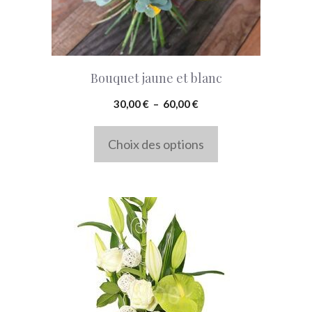
peuvent
être
choisies
Bouquet jaune et blanc
sur
la
Plage
30,00
€
–
60,00
€
de
page
prix :
Choix des options
du
30,00 €
produit
à
60,00 €
Ce
produit
a
plusieurs
variations.