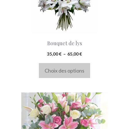
variations.
Les
options
peuvent
Bouquet de lys
être
choisies
Plage
35,00
€
–
65,00
€
de
sur
prix :
Choix des options
la
35,00 €
page
à
du
65,00 €
produit