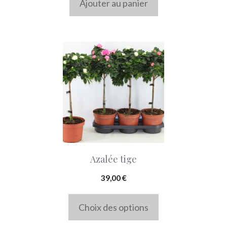
Ajouter au panier
Ce
produit
a
plusieurs
variations.
Les
options
Azalée tige
peuvent
être
39,00
€
choisies
Choix des options
sur