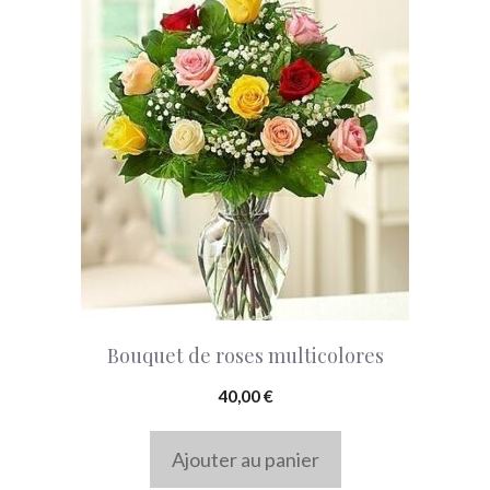
page
du
produit
Bouquet de roses multicolores
40,00
€
Ajouter au panier