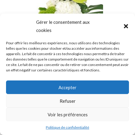
Les
options
peuvent
Gérer le consentement aux
cookies
être
choisies
Pour offrir les meilleures expériences, nous utilisons des technologies
telles que les cookies pour stocker et/ou accéder aux informations des
Bouquet linéaire
sur
appareils. Le fait de consentir à ces technologies nous permettra de traiter
des données telles que le comportement de navigation ou les ID uniques sur
la
50,00
€
ce site. Le fait de ne pas consentir ou de retirer son consentement peut avoir
page
un effet négatif sur certaines caractéristiques et fonctions.
Choix des options
du
Accepter
produit
Refuser
Ce
Voir les préférences
produit
a
Politique de confidentialité