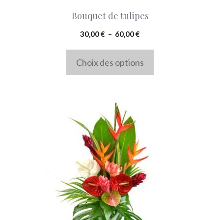
choisies
Bouquet de tulipes
sur
la
Plage
30,00
€
–
60,00
€
de
page
prix :
Choix des options
du
30,00 €
produit
à
60,00 €