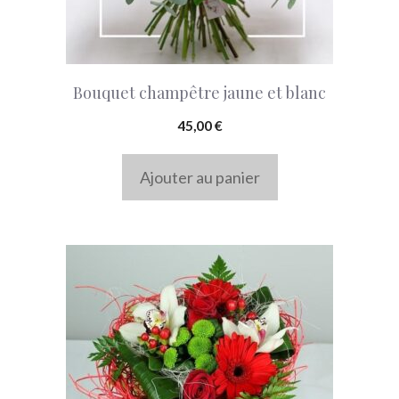
Bouquet champêtre jaune et blanc
45,00
€
Ajouter au panier
Ce
produit
a
plusieurs
variations.