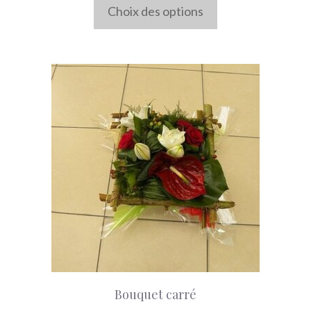
prix :
Choix des options
du
35,00 €
produit
à
60,00 €
Bouquet carré