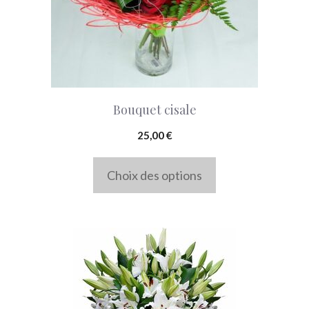
Les
options
peuvent
être
choisies
Bouquet cisale
sur
la
25,00
€
page
Choix des options
du
produit
Ce
produit
a
plusieurs