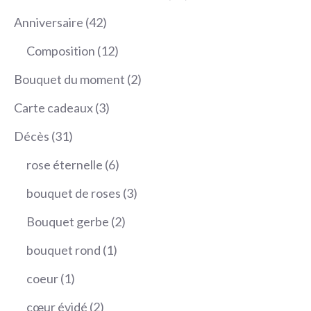
75,00 €
produits
42
Anniversaire
42
produits
12
Composition
12
produits
2
Bouquet du moment
2
produits
3
Carte cadeaux
3
produits
31
Décès
31
produits
6
rose éternelle
6
produits
3
bouquet de roses
3
produits
2
Bouquet gerbe
2
produits
1
bouquet rond
1
produit
1
coeur
1
produit
2
cœur évidé
2