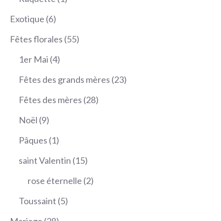
produit
6
Exotique
6
produits
55
Fêtes florales
55
produits
4
1er Mai
4
produits
23
Fêtes des grands mères
23
produits
28
Fêtes des mères
28
produits
9
Noël
9
produits
1
Pâques
1
produit
15
saint Valentin
15
produits
2
rose éternelle
2
produits
5
Toussaint
5
produits
28