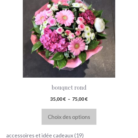
a
plusieurs
variations.
Les
options
peuvent
être
choisies
bouquet rond
sur
la
Plage
35,00
€
–
75,00
€
de
page
prix :
Choix des options
du
35,00 €
produit
à
19
accessoires et idée cadeaux
19