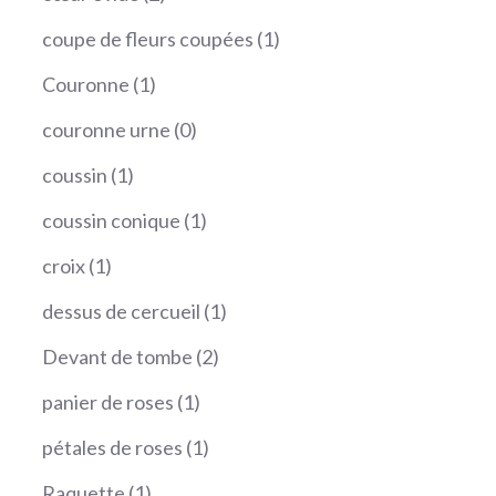
produits
1
coupe de fleurs coupées
1
produit
1
Couronne
1
produit
0
couronne urne
0
produit
1
coussin
1
produit
1
coussin conique
1
produit
1
croix
1
produit
1
dessus de cercueil
1
produit
2
Devant de tombe
2
produits
1
panier de roses
1
produit
1
pétales de roses
1
produit
1
Raquette
1