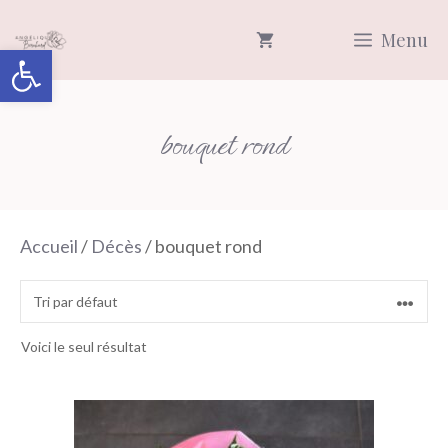
Aller
Menu
au
Ouvrir la barre d’outils
contenu
bouquet rond
Accueil
/
Décès
/ bouquet rond
Voici le seul résultat
Ce
produit