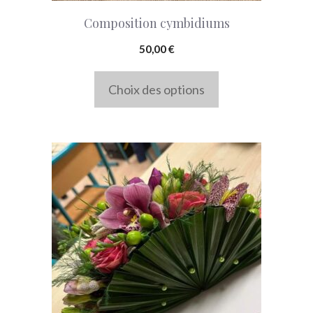
choisies
Composition cymbidiums
sur
la
50,00
€
page
Choix des options
du
produit