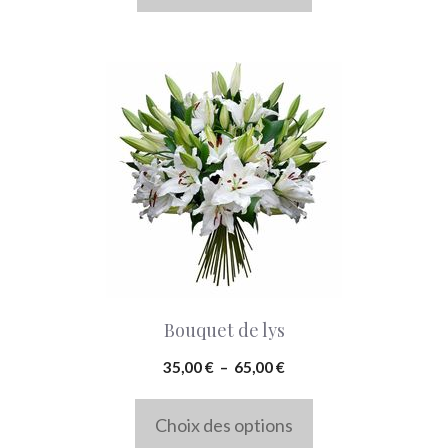
Ce
produit
a
plusieurs
variations.
Les
options
peuvent
Bouquet de lys
être
choisies
Plage
35,00
€
–
65,00
€
de
sur
prix :
Choix des options
la
35,00 €