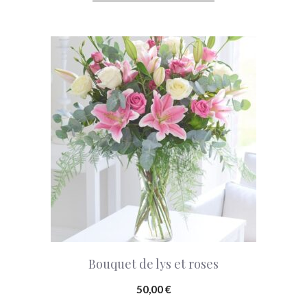
page
à
du
65,00 €
produit
Bouquet de lys et roses
50,00
€