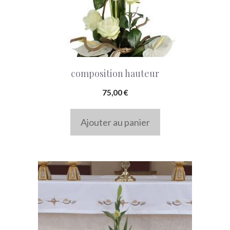
composition hauteur
75,00
€
Ajouter au panier
Ce
produit
a
plusieurs