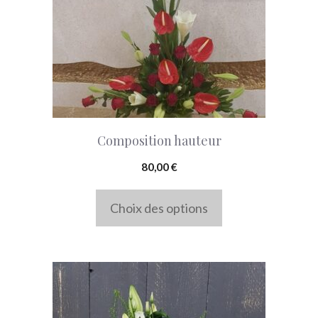
variations.
Les
options
peuvent
être
choisies
Composition hauteur
sur
la
80,00
€
page
Choix des options
du
produit