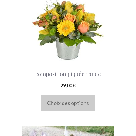
produit
a
plusieurs
variations.
Les
options
peuvent
composition piquée ronde
être
choisies
29,00
€
sur
Choix des options
la
page
du
produit