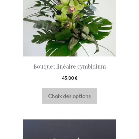
variations.
Les
options
peuvent
être
choisies
Bouquet linéaire cymbidium
sur
la
45,00
€
page
Choix des options
du
produit