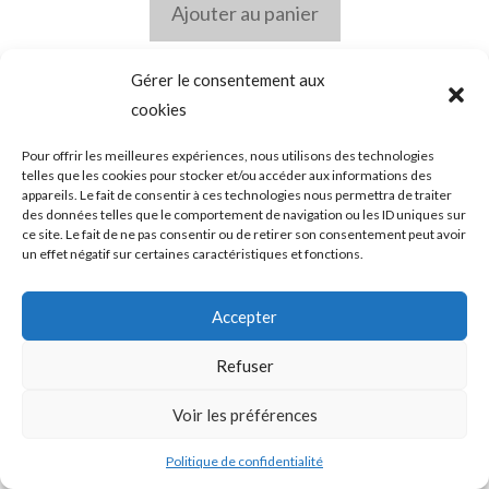
Ajouter au panier
19
accessoires et idée cadeaux
19
Gérer le consentement aux
cookies
produits
42
Anniversaire
42
produits
Pour offrir les meilleures expériences, nous utilisons des technologies
12
Composition
12
telles que les cookies pour stocker et/ou accéder aux informations des
appareils. Le fait de consentir à ces technologies nous permettra de traiter
produits
2
Bouquet du moment
2
des données telles que le comportement de navigation ou les ID uniques sur
ce site. Le fait de ne pas consentir ou de retirer son consentement peut avoir
produits
3
un effet négatif sur certaines caractéristiques et fonctions.
Carte cadeaux
3
produits
31
Décès
31
Accepter
produits
6
rose éternelle
6
Refuser
produits
3
bouquet de roses
3
Voir les préférences
produits
2
Bouquet gerbe
2
Politique de confidentialité
produits
1
bouquet rond
1