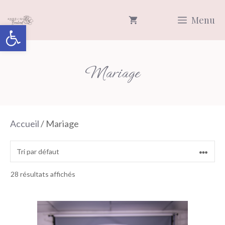
Aller
Menu
au
Ouvrir la barre d’outils
contenu
Mariage
Accueil
/ Mariage
28 résultats affichés