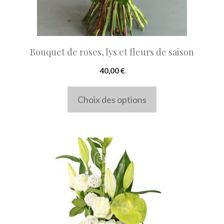
peuvent
être
choisies
Bouquet de roses, lys et fleurs de saison
sur
la
40,00
€
page
Choix des options
du
produit
Ce
produit
a
plusieurs
variations.