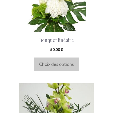
Les
options
peuvent
être
choisies
Bouquet linéaire
sur
la
50,00
€
page
Choix des options
du
produit
Ce
produit
a
plusieurs