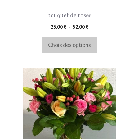
choisies
bouquet de roses
sur
la
Plage
25,00
€
–
52,00
€
page
de
prix :
Choix des options
du
25,00 €
produit
à
52,00 €
Ce
produit
a
plusieurs
variations.
Les
options