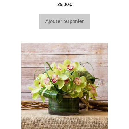
35,00
€
Ajouter au panier
Ce
produit
a
plusieurs
variations.
Les
options
peuvent
être