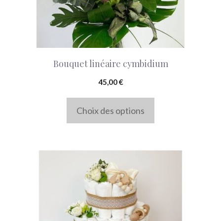
options
peuvent
être
choisies
Bouquet linéaire cymbidium
sur
la
45,00
€
page
Choix des options
du
produit
Ce
produit
a
plusieurs
variations.