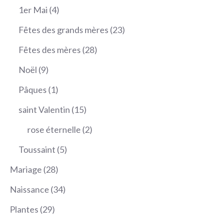
produits
4
1er Mai
4
produits
23
Fêtes des grands mères
23
produits
28
Fêtes des mères
28
produits
9
Noël
9
produits
1
Pâques
1
produit
15
saint Valentin
15
produits
2
rose éternelle
2
produits
5
Toussaint
5
produits
28
Mariage
28
produits
34
Naissance
34
produits
29
Plantes
29