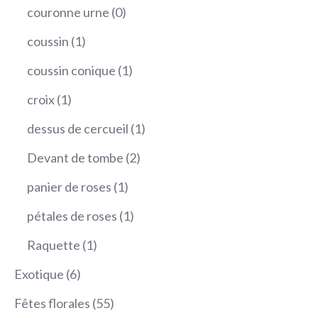
produit
0
couronne urne
0
produit
1
coussin
1
produit
1
coussin conique
1
produit
1
croix
1
produit
1
dessus de cercueil
1
produit
2
Devant de tombe
2
produits
1
panier de roses
1
produit
1
pétales de roses
1
produit
1
Raquette
1
produit
6
Exotique
6
produits
55
Fêtes florales
55