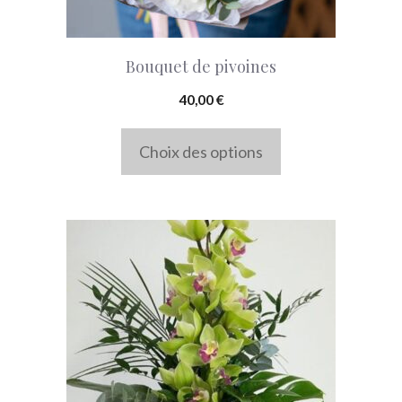
être
choisies
Bouquet de pivoines
sur
la
40,00
€
page
Choix des options
du
produit
Ce
produit
a
plusieurs
variations.
Les