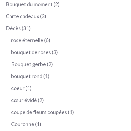
produits
2
Bouquet du moment
2
produits
3
Carte cadeaux
3
produits
31
Décès
31
produits
6
rose éternelle
6
produits
3
bouquet de roses
3
produits
2
Bouquet gerbe
2
produits
1
bouquet rond
1
produit
1
coeur
1
produit
2
cœur évidé
2
produits
1
coupe de fleurs coupées
1
produit
1
Couronne
1