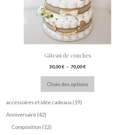
Les
options
peuvent
être
choisies
Gâteau de couches
sur
la
Plage
30,00
€
–
70,00
€
de
page
prix :
Choix des options
du
30,00 €
produit
à
19
accessoires et idée cadeaux
19
70,00 €
produits
42
Anniversaire
42
produits
12
Composition
12