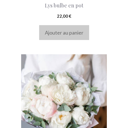
Lys bulbe en pot
22,00
€
Ajouter au panier
Ce
produit
a
plusieurs
variations.
Les
options
peuvent