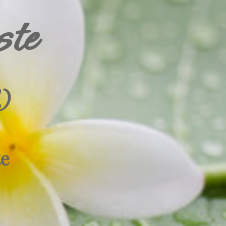
ste
)
te