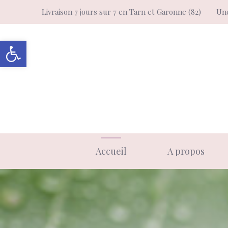
Aller
Livraison 7 jours sur 7 en Tarn et Garonne (82)
Une
au
contenu
Ouvrir la barre d’outils
Accueil
A propos