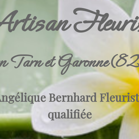
tisan Fleuri
en Tarn
et Garonne (82
ngélique Bernhard Fleuris
qualifiée