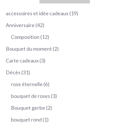
19
accessoires et idée cadeaux
19
produits
42
Anniversaire
42
produits
12
Composition
12
produits
2
Bouquet du moment
2
produits
3
Carte cadeaux
3
produits
31
Décès
31
produits
6
rose éternelle
6
produits
3
bouquet de roses
3
produits
2
Bouquet gerbe
2
produits
1
bouquet rond
1
produit