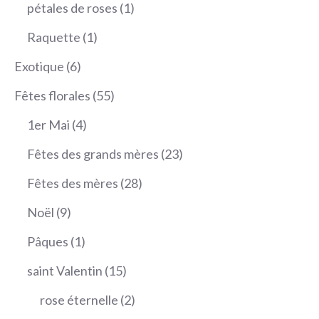
produit
1
pétales de roses
1
produit
1
Raquette
1
produit
6
Exotique
6
produits
55
Fêtes florales
55
produits
4
1er Mai
4
produits
23
Fêtes des grands mères
23
produits
28
Fêtes des mères
28
produits
9
Noël
9
produits
1
Pâques
1
produit
15
saint Valentin
15
produits
2
rose éternelle
2