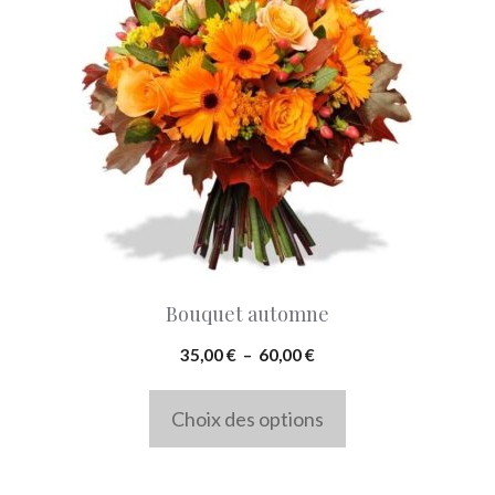
a
plusieurs
variations.
Les
options
peuvent
être
choisies
Bouquet automne
sur
la
Plage
35,00
€
–
60,00
€
de
page
prix :
Choix des options
du
35,00 €
produit
à