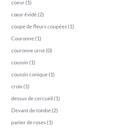
1
coeur
1
produit
2
cœur évidé
2
produits
1
coupe de fleurs coupées
1
produit
1
Couronne
1
produit
0
couronne urne
0
produit
1
coussin
1
produit
1
coussin conique
1
produit
1
croix
1
produit
1
dessus de cercueil
1
produit
2
Devant de tombe
2
produits
1
panier de roses
1