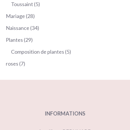
produits
5
Toussaint
5
produits
28
Mariage
28
produits
34
Naissance
34
produits
29
Plantes
29
produits
5
Composition de plantes
5
produits
7
roses
7
produits
INFORMATIONS