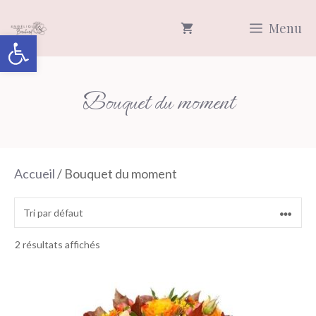
Aller
Menu
au
Ouvrir la barre d’outils
contenu
Bouquet du moment
Accueil
/ Bouquet du moment
2 résultats affichés
Ce
produit