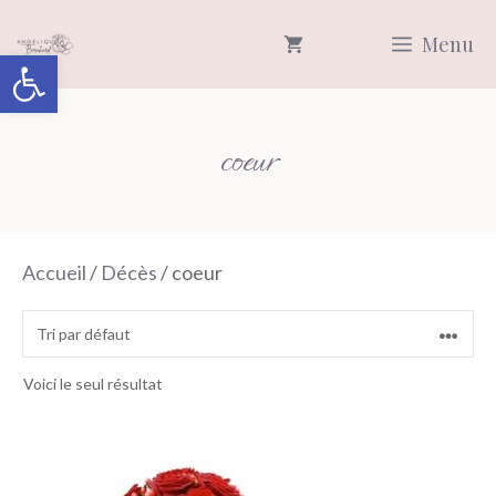
Aller
Menu
au
Ouvrir la barre d’outils
contenu
coeur
Accueil
/
Décès
/ coeur
Voici le seul résultat
Ce
produit