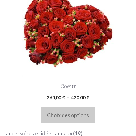
a
plusieurs
variations.
Les
options
peuvent
être
choisies
Coeur
sur
la
Plage
260,00
€
–
420,00
€
de
page
prix :
Choix des options
du
260,00 €
produit
à
19
accessoires et idée cadeaux
19