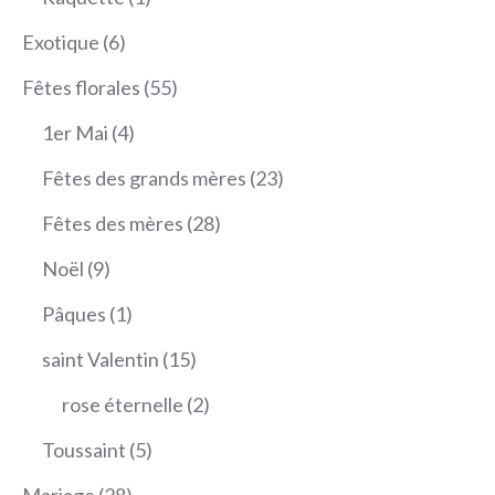
produit
6
Exotique
6
produits
55
Fêtes florales
55
produits
4
1er Mai
4
produits
23
Fêtes des grands mères
23
produits
28
Fêtes des mères
28
produits
9
Noël
9
produits
1
Pâques
1
produit
15
saint Valentin
15
produits
2
rose éternelle
2
produits
5
Toussaint
5
produits
28