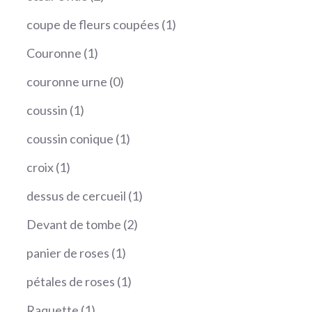
produits
1
coupe de fleurs coupées
1
produit
1
Couronne
1
produit
0
couronne urne
0
produit
1
coussin
1
produit
1
coussin conique
1
produit
1
croix
1
produit
1
dessus de cercueil
1
produit
2
Devant de tombe
2
produits
1
panier de roses
1
produit
1
pétales de roses
1
produit
1
Raquette
1