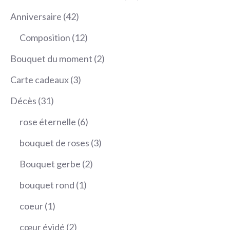
420,00 €
produits
42
Anniversaire
42
produits
12
Composition
12
produits
2
Bouquet du moment
2
produits
3
Carte cadeaux
3
produits
31
Décès
31
produits
6
rose éternelle
6
produits
3
bouquet de roses
3
produits
2
Bouquet gerbe
2
produits
1
bouquet rond
1
produit
1
coeur
1
produit
2
cœur évidé
2