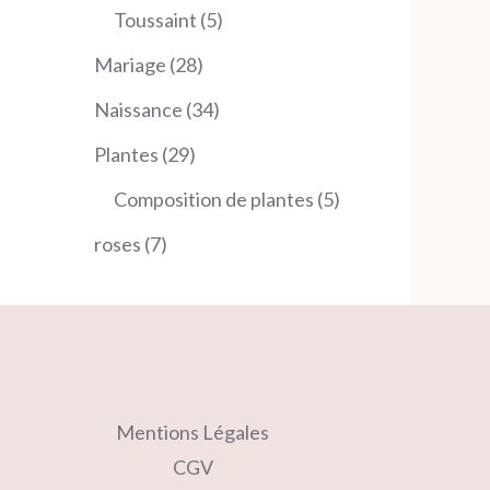
produits
5
Toussaint
5
produits
28
Mariage
28
produits
34
Naissance
34
produits
29
Plantes
29
produits
5
Composition de plantes
5
produits
7
roses
7
produits
Mentions Légales
CGV