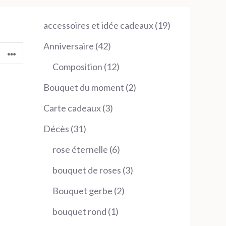
19
accessoires et idée cadeaux
19
produits
42
Anniversaire
42
produits
12
Composition
12
produits
2
Bouquet du moment
2
produits
3
Carte cadeaux
3
produits
31
Décès
31
produits
6
rose éternelle
6
produits
3
bouquet de roses
3
produits
2
Bouquet gerbe
2
produits
1
bouquet rond
1