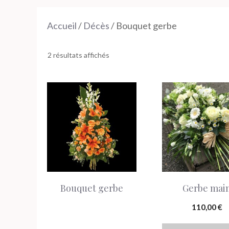
Accueil
/
Décès
/ Bouquet gerbe
2 résultats affichés
Ce
produit
a
plusieurs
variations.
Les
Bouquet gerbe
Gerbe mai
options
peuvent
110,00
€
être