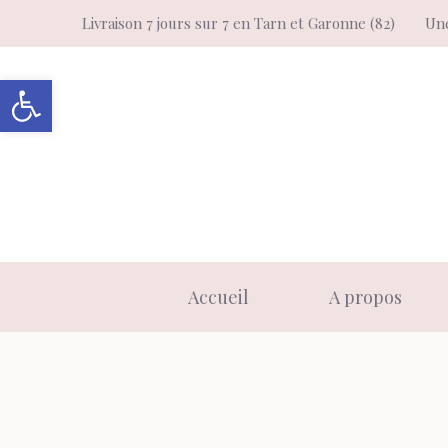
Aller
Livraison 7 jours sur 7 en Tarn et Garonne (82)
Une
au
contenu
Ouvrir la barre d’outils
Accueil
A propos