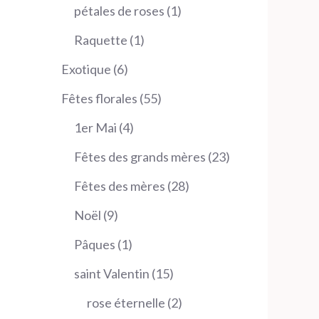
produit
1
pétales de roses
1
produit
1
Raquette
1
produit
6
Exotique
6
produits
55
Fêtes florales
55
produits
4
1er Mai
4
produits
23
Fêtes des grands mères
23
produits
28
Fêtes des mères
28
produits
9
Noël
9
produits
1
Pâques
1
produit
15
saint Valentin
15
produits
2
rose éternelle
2