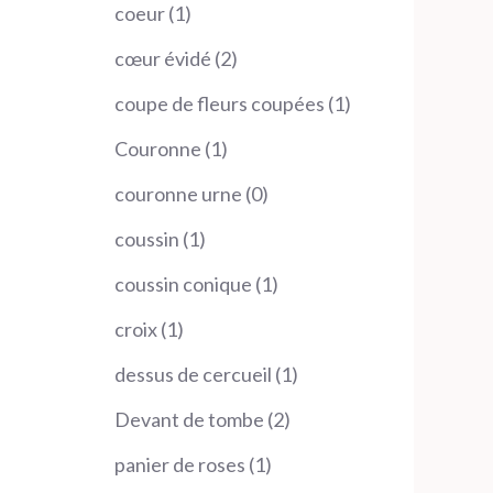
produit
1
coeur
1
produit
2
cœur évidé
2
produits
1
coupe de fleurs coupées
1
produit
1
Couronne
1
produit
0
couronne urne
0
produit
1
coussin
1
produit
1
coussin conique
1
produit
1
croix
1
produit
1
dessus de cercueil
1
produit
2
Devant de tombe
2
produits
1
panier de roses
1