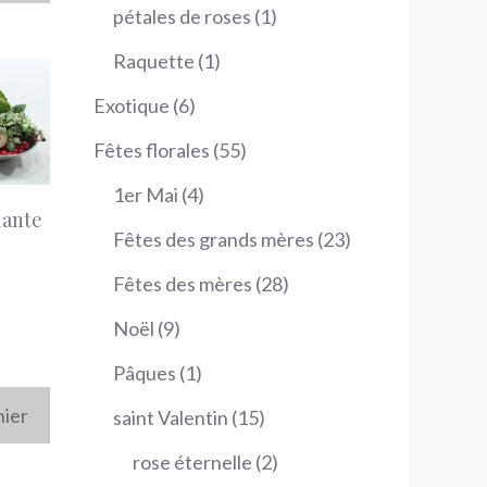
produit
1
pétales de roses
1
produit
1
Raquette
1
produit
6
Exotique
6
produits
55
Fêtes florales
55
produits
4
1er Mai
4
lante
produits
23
Fêtes des grands mères
23
produits
28
Fêtes des mères
28
produits
9
Noël
9
produits
1
Pâques
1
produit
nier
15
saint Valentin
15
produits
2
rose éternelle
2