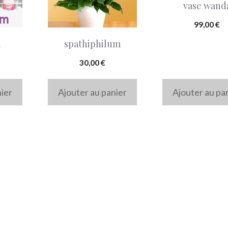
vase wand
99,00
€
a
spathiphilum
30,00
€
nier
Ajouter au panier
Ajouter au pa