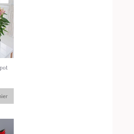
 pot
nier