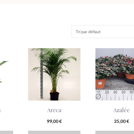
m
Areca
Azalée
99,00
€
35,00
€