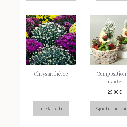
la
page
du
produit
Chrysanthème
Composition
plantes
25,00
€
Lire la suite
Ajouter au pa