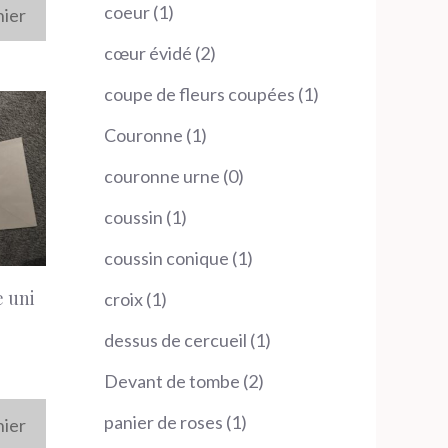
produit
1
coeur
1
nier
produit
2
cœur évidé
2
produits
1
coupe de fleurs coupées
1
produit
1
Couronne
1
produit
0
couronne urne
0
produit
1
coussin
1
produit
1
coussin conique
1
produit
 uni
1
croix
1
produit
1
dessus de cercueil
1
produit
2
Devant de tombe
2
produits
1
panier de roses
1
nier