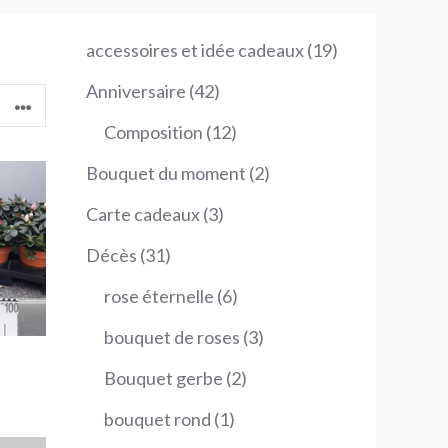
19
accessoires et idée cadeaux
19
produits
42
Anniversaire
42
produits
12
Composition
12
produits
2
Bouquet du moment
2
produits
3
Carte cadeaux
3
produits
31
Décès
31
produits
6
rose éternelle
6
produits
3
bouquet de roses
3
produits
2
Bouquet gerbe
2
produits
1
bouquet rond
1