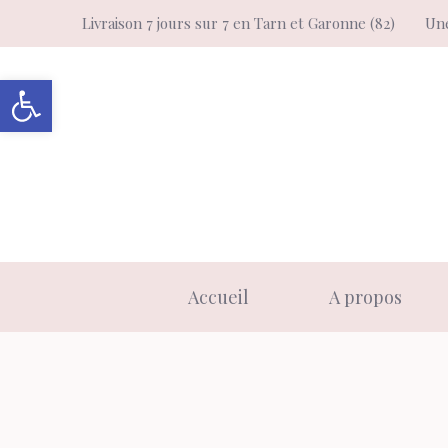
Aller
Livraison 7 jours sur 7 en Tarn et Garonne (82)
Une
au
contenu
Ouvrir la barre d’outils
Accueil
A propos