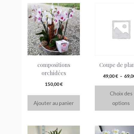
Ce
produit
a
plusieurs
variations.
Les
compositions
Coupe de pla
options
orchidées
peuvent
49,00
€
–
69,
être
150,00
€
Choix des
choisies
Ajouter au panier
options
sur
la
page
du