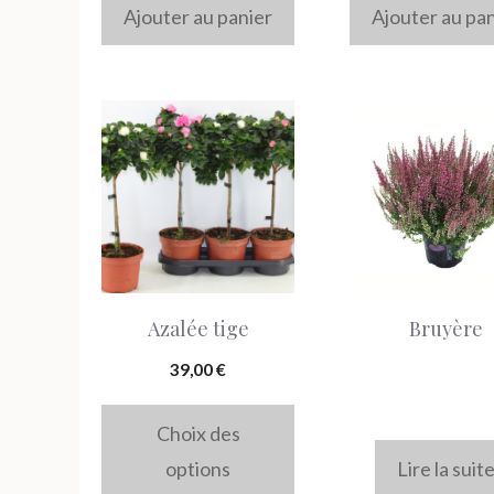
Ajouter au panier
Ajouter au pa
Ce
produit
a
plusieurs
variations.
Les
Azalée tige
Bruyère
options
peuvent
39,00
€
être
Choix des
choisies
options
Lire la suit
sur