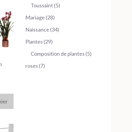
produits
5
Toussaint
5
produits
28
Mariage
28
produits
34
Naissance
34
produits
29
Plantes
29
produits
5
Composition de plantes
5
produits
m
7
roses
7
produits
nier