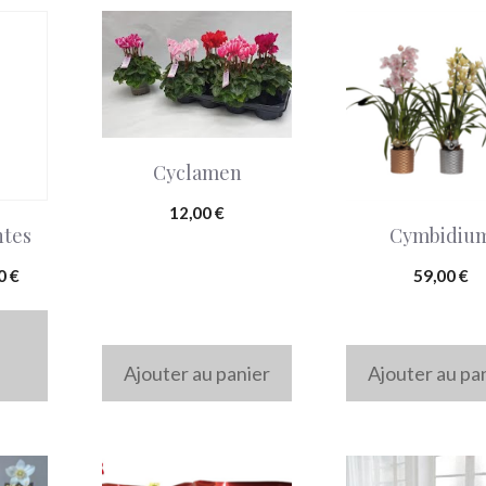
Cyclamen
12,00
€
ntes
Cymbidiu
Plage
00
€
59,00
€
de
prix :
49,00 €
Ajouter au panier
Ajouter au pa
à
69,00 €