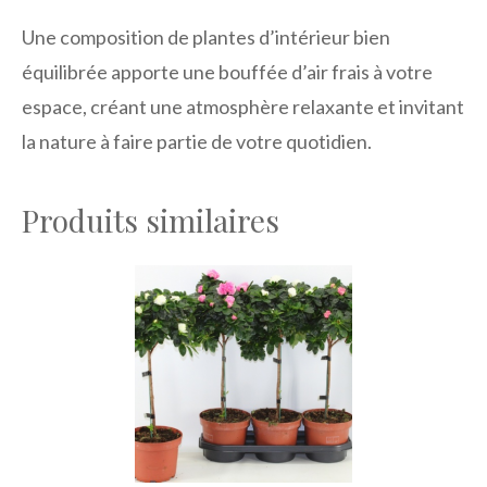
Une composition de plantes d’intérieur bien
équilibrée apporte une bouffée d’air frais à votre
espace, créant une atmosphère relaxante et invitant
la nature à faire partie de votre quotidien.
Produits similaires
Ce
produit
a
plusieurs
variations.
Les