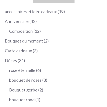
19
accessoires et idée cadeaux
19
produits
42
Anniversaire
42
produits
12
Composition
12
produits
2
Bouquet du moment
2
produits
3
Carte cadeaux
3
produits
31
Décès
31
produits
6
rose éternelle
6
produits
3
bouquet de roses
3
produits
2
Bouquet gerbe
2
produits
1
bouquet rond
1