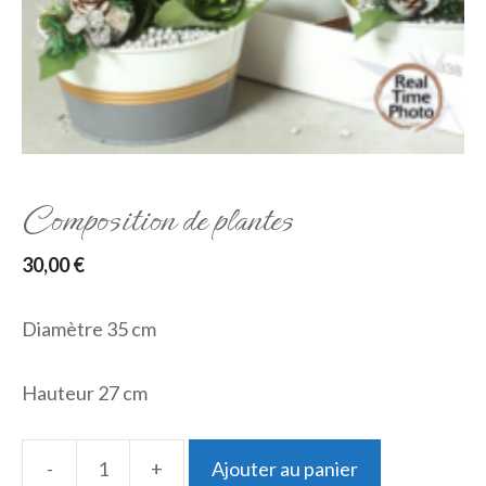
Composition de plantes
30,00
€
Diamètre 35 cm
Hauteur 27 cm
-
+
Ajouter au panier
quantité