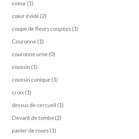
produit
1
coeur
1
produit
2
cœur évidé
2
produits
1
coupe de fleurs coupées
1
produit
1
Couronne
1
produit
0
couronne urne
0
produit
1
coussin
1
produit
1
coussin conique
1
produit
1
croix
1
produit
1
dessus de cercueil
1
produit
2
Devant de tombe
2
produits
1
panier de roses
1