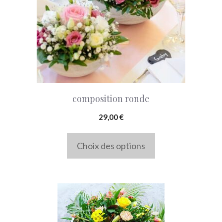
variations.
Les
options
peuvent
être
choisies
composition ronde
sur
la
29,00
€
page
Choix des options
du
produit
Ce
produit