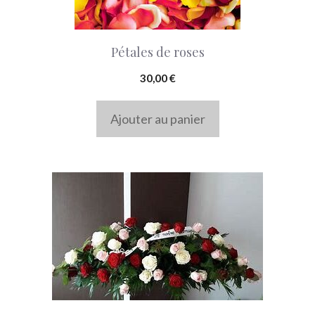
Pétales de roses
30,00
€
Ajouter au panier
Ce
produit
a
plusieurs
variations.
Les