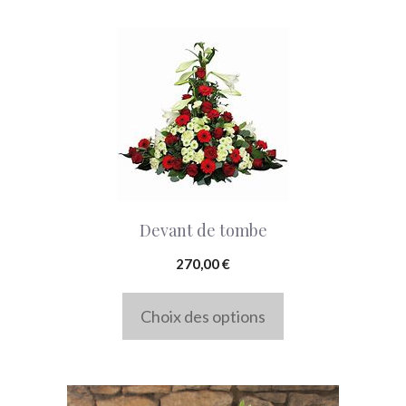
la
page
Ce
du
produit
produit
a
plusieurs
variations.
Les
options
Devant de tombe
peuvent
270,00
€
être
choisies
Choix des options
sur
la
page
Ce