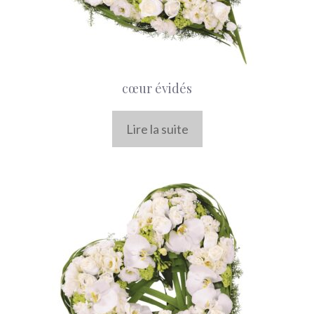
cœur évidés
Lire la suite
Ce
produit
a
plusieurs
variations.
Les