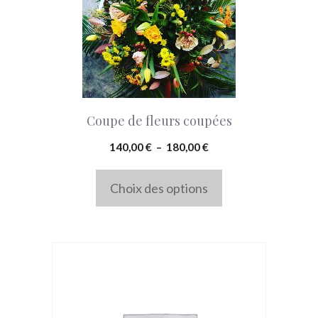
a
plusieurs
variations.
Les
options
peuvent
Coupe de fleurs coupées
être
Plage
140,00
€
–
180,00
€
choisies
de
sur
prix :
Choix des options
la
140,00 €
à
page
180,00 €
du
Ce
produit
produit
a