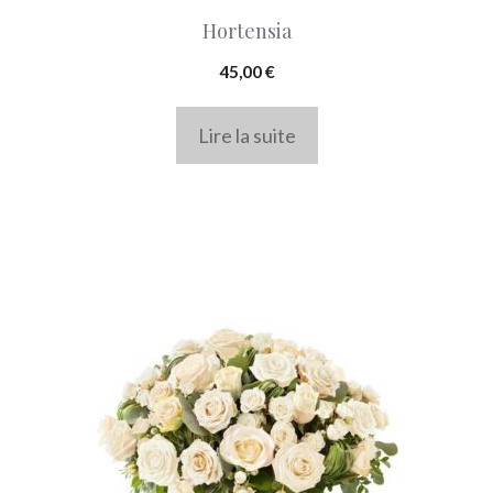
Hortensia
45,00
€
Lire la suite
Ce
produit
a
plusieurs
variations.
Les
options
peuvent