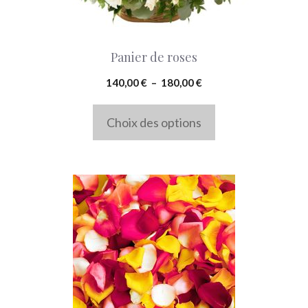
être
choisies
Panier de roses
sur
la
Plage
140,00
€
–
180,00
€
de
page
prix :
Choix des options
du
140,00 €
produit
à
180,00 €