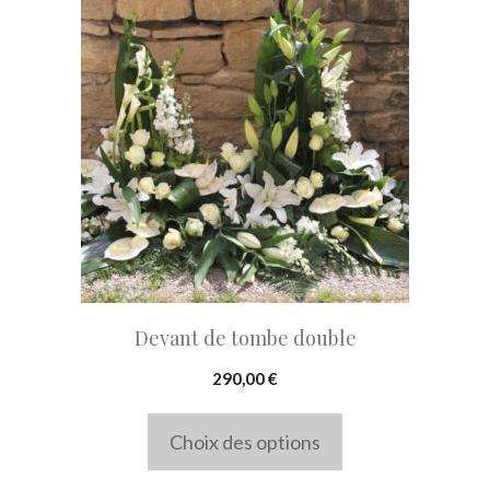
du
produit
produit
a
plusieurs
variations.
Les
options
peuvent
être
choisies
Devant de tombe double
sur
la
290,00
€
page
Choix des options
du
produit