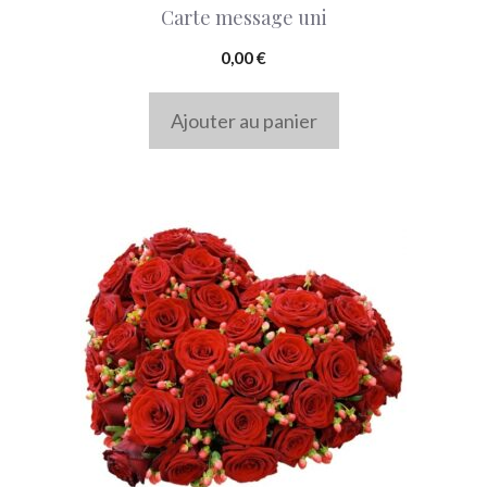
Carte message uni
0,00
€
Ajouter au panier
Ce
produit
a
plusieurs
variations.
Les
options
peuvent