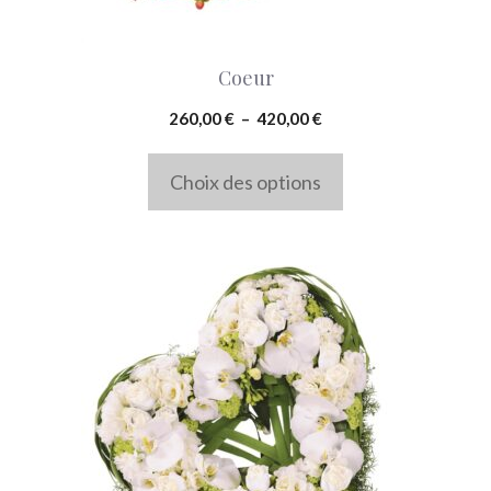
être
choisies
Coeur
sur
la
Plage
260,00
€
–
420,00
€
de
page
prix :
Choix des options
du
260,00 €
produit
à
420,00 €