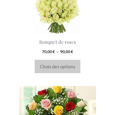
a
plusieurs
variations.
Les
options
Bouquet de roses
peuvent
Plage
70,00
€
–
90,00
€
être
de
choisies
prix :
Choix des options
70,00 €
sur
à
la
90,00 €
page
du
produit