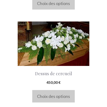
sur
Choix des options
la
page
du
Ce
produit
produit
a
plusieurs
variations.
Les
options
Dessus de cercueil
peuvent
450,00
€
être
choisies
Choix des options
sur