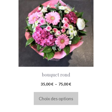
produit
a
plusieurs
variations.
Les
options
peuvent
être
choisies
bouquet rond
sur
la
Plage
35,00
€
–
75,00
€
de
page
prix :
Choix des options
du
35,00 €
produit
à