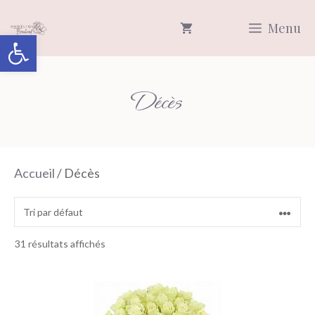
Aller
Menu
au
Ouvrir la barre d’outils
contenu
Décès
Accueil
/ Décès
31 résultats affichés
Ce
produit