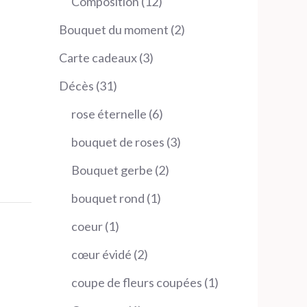
12
Composition
12
produits
2
Bouquet du moment
2
produits
3
Carte cadeaux
3
produits
31
Décès
31
produits
6
rose éternelle
6
produits
3
bouquet de roses
3
produits
2
Bouquet gerbe
2
produits
1
bouquet rond
1
produit
1
coeur
1
produit
2
cœur évidé
2
produits
1
coupe de fleurs coupées
1
produit