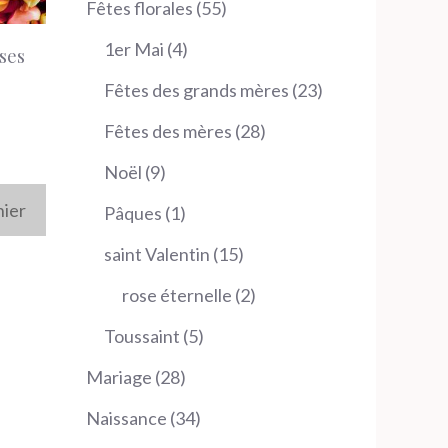
55
Fêtes florales
55
produits
4
1er Mai
4
oses
produits
23
Fêtes des grands mères
23
produits
28
Fêtes des mères
28
produits
9
Noël
9
produits
nier
1
Pâques
1
produit
15
saint Valentin
15
produits
2
rose éternelle
2
produits
5
Toussaint
5
produits
28
Mariage
28
produits
34
Naissance
34