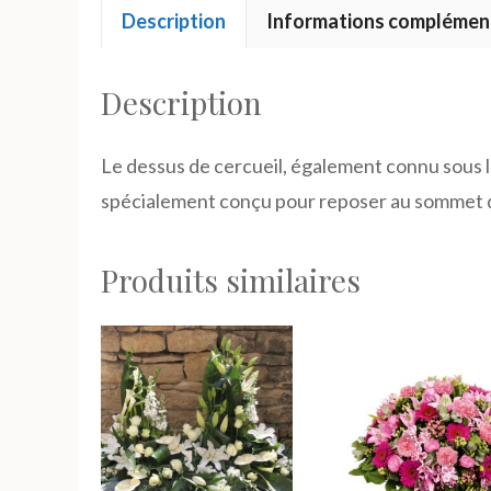
Description
Informations complémen
Description
Le dessus de cercueil, également connu sous l
spécialement conçu pour reposer au sommet du
Produits similaires
Ce
Ce
produit
produit
a
a
plusieurs
plusieurs
variations.
variations.