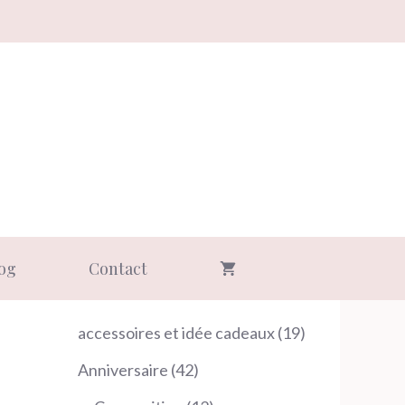
og
Contact
19
accessoires et idée cadeaux
19
produits
42
Anniversaire
42
produits