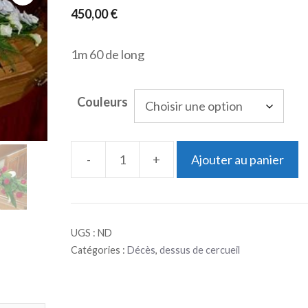
450,00
€
1m 60 de long
Couleurs
-
+
Ajouter au panier
quantité
de
Dessus
UGS :
ND
de
Catégories :
Décès
,
dessus de cercueil
cercueil