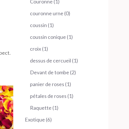
1
Couronne
1
produit
0
couronne urne
0
produit
1
coussin
1
produit
1
coussin conique
1
produit
1
croix
1
pect.
produit
1
dessus de cercueil
1
produit
2
Devant de tombe
2
produits
1
panier de roses
1
produit
1
pétales de roses
1
produit
1
Raquette
1
produit
6
Exotique
6
produits