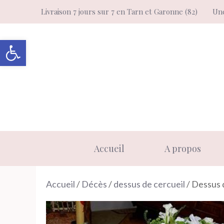
Aller
Livraison 7 jours sur 7 en Tarn et Garonne (82)
Une
au
contenu
Ouvrir la barre d’outils
Accueil
A propos
Accueil
/
Décès
/
dessus de cercueil
/ Dessus 