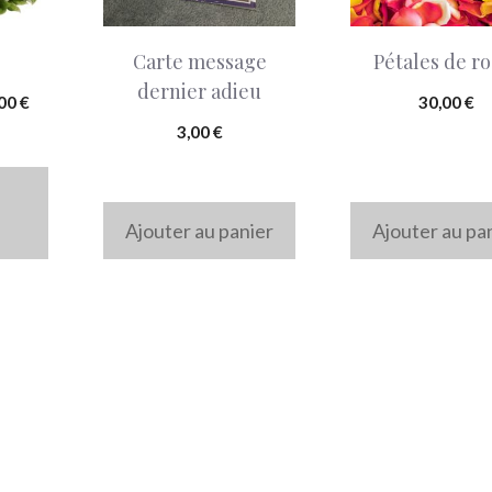
Carte message
Pétales de r
dernier adieu
Plage
,00
€
30,00
€
de
3,00
€
prix :
230,00 €
à
Ajouter au panier
Ajouter au pa
280,00 €