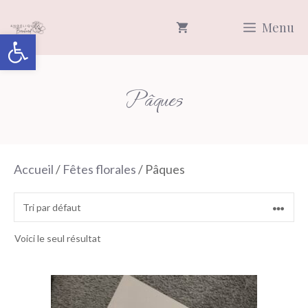
Aller
Menu
au
Ouvrir la barre d’outils
contenu
Pâques
Accueil
/
Fêtes florales
/ Pâques
Voici le seul résultat