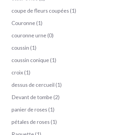
produits
1
coupe de fleurs coupées
1
produit
1
Couronne
1
produit
0
couronne urne
0
produit
1
coussin
1
produit
1
coussin conique
1
produit
1
croix
1
produit
1
dessus de cercueil
1
produit
2
Devant de tombe
2
produits
1
panier de roses
1
produit
1
pétales de roses
1
produit
1
Raquette
1