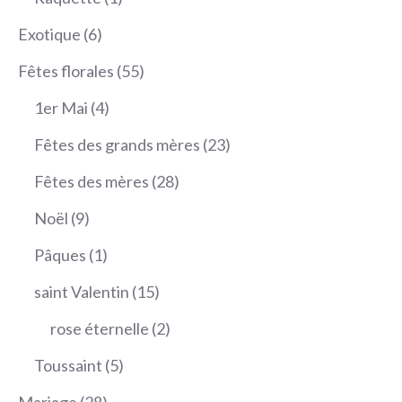
produit
6
Exotique
6
produits
55
Fêtes florales
55
produits
4
1er Mai
4
produits
23
Fêtes des grands mères
23
produits
28
Fêtes des mères
28
produits
9
Noël
9
produits
1
Pâques
1
produit
15
saint Valentin
15
produits
2
rose éternelle
2
produits
5
Toussaint
5
produits
28