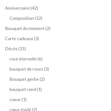
produits
42
Anniversaire
42
produits
12
Composition
12
produits
2
Bouquet du moment
2
produits
3
Carte cadeaux
3
produits
31
Décès
31
produits
6
rose éternelle
6
produits
3
bouquet de roses
3
produits
2
Bouquet gerbe
2
produits
1
bouquet rond
1
produit
1
coeur
1
produit
2
cœur évidé
2