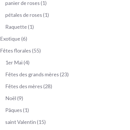
produits
1
panier de roses
1
produit
1
pétales de roses
1
produit
1
Raquette
1
produit
6
Exotique
6
produits
55
Fêtes florales
55
produits
4
1er Mai
4
produits
23
Fêtes des grands mères
23
produits
28
Fêtes des mères
28
produits
9
Noël
9
produits
1
Pâques
1
produit
15
saint Valentin
15