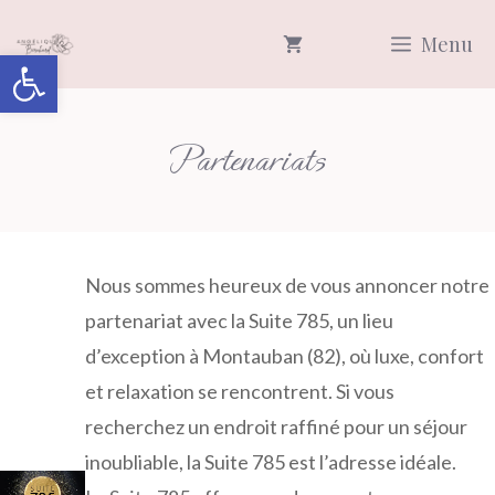
Aller
Menu
au
Ouvrir la barre d’outils
contenu
Partenariats
Nous sommes heureux de vous annoncer notre
partenariat avec la Suite 785, un lieu
d’exception à Montauban (82), où luxe, confort
et relaxation se rencontrent. Si vous
recherchez un endroit raffiné pour un séjour
inoubliable, la Suite 785 est l’adresse idéale.