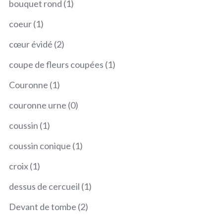
1
bouquet rond
1
produit
1
coeur
1
produit
2
cœur évidé
2
produits
1
coupe de fleurs coupées
1
produit
1
Couronne
1
produit
0
couronne urne
0
produit
1
coussin
1
produit
1
coussin conique
1
produit
1
croix
1
produit
1
dessus de cercueil
1
produit
2
Devant de tombe
2