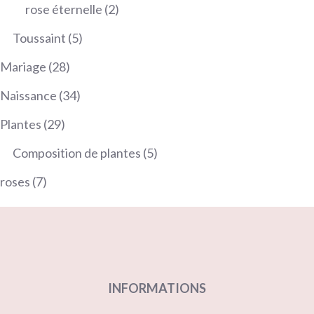
produits
2
rose éternelle
2
produits
5
Toussaint
5
produits
28
Mariage
28
produits
34
Naissance
34
produits
29
Plantes
29
produits
5
Composition de plantes
5
produits
7
roses
7
produits
INFORMATIONS