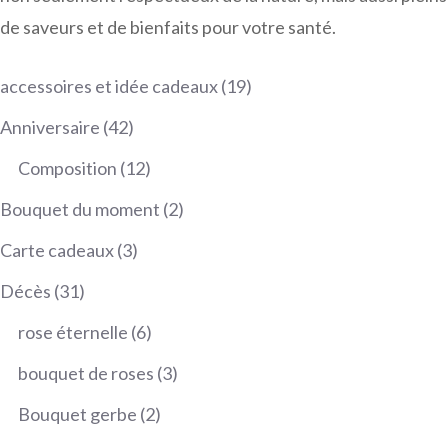
de saveurs et de bienfaits pour votre santé.
19
accessoires et idée cadeaux
19
produits
42
Anniversaire
42
produits
12
Composition
12
produits
2
Bouquet du moment
2
produits
3
Carte cadeaux
3
produits
31
Décès
31
produits
6
rose éternelle
6
produits
3
bouquet de roses
3
produits
2
Bouquet gerbe
2
produits