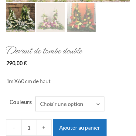
Devant de tombe double
290,00
€
1m X60 cm de haut
Couleurs
-
+
Ajouter au panier
quantité