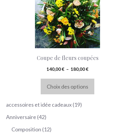
a
plusieurs
variations.
Les
options
peuvent
Coupe de fleurs coupées
être
Plage
140,00
€
–
180,00
€
choisies
de
sur
prix :
Choix des options
la
140,00 €
à
page
19
accessoires et idée cadeaux
19
180,00 €
du
produits
42
Anniversaire
42
produit
produits
12
Composition
12