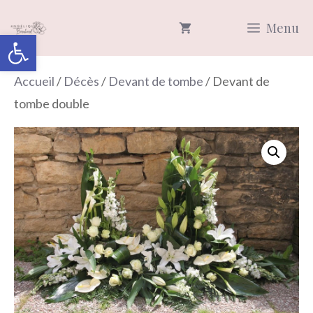
Aller
Menu
au
Ouvrir la barre d’outils
contenu
Accueil
/
Décès
/
Devant de tombe
/ Devant de
tombe double