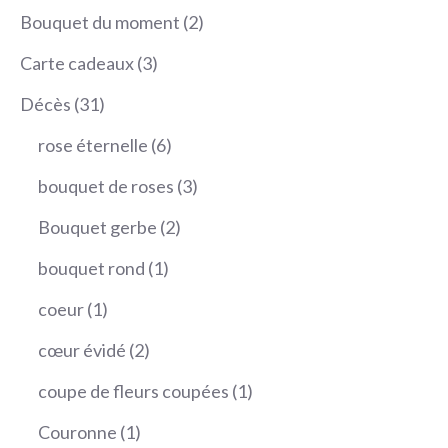
produits
2
Bouquet du moment
2
produits
3
Carte cadeaux
3
produits
31
Décès
31
produits
6
rose éternelle
6
produits
3
bouquet de roses
3
produits
2
Bouquet gerbe
2
produits
1
bouquet rond
1
produit
1
coeur
1
produit
2
cœur évidé
2
produits
1
coupe de fleurs coupées
1
produit
1
Couronne
1