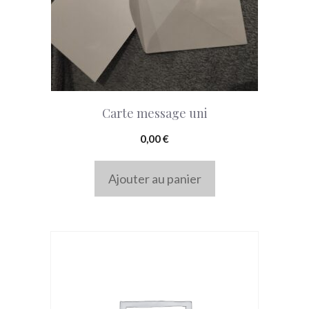
Carte message uni
0,00
€
Ajouter au panier
Ce
produit
a
plusieurs