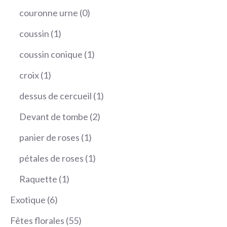
produit
0
couronne urne
0
produit
1
coussin
1
produit
1
coussin conique
1
produit
1
croix
1
produit
1
dessus de cercueil
1
produit
2
Devant de tombe
2
produits
1
panier de roses
1
produit
1
pétales de roses
1
produit
1
Raquette
1
produit
6
Exotique
6
produits
55
Fêtes florales
55