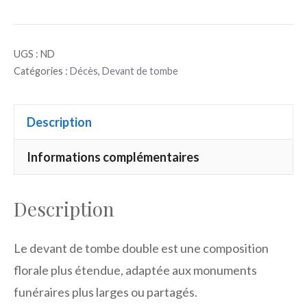
de
Devant
UGS :
ND
de
Catégories :
Décès
,
Devant de tombe
tombe
double
Description
Informations complémentaires
Description
Le devant de tombe double est une composition
florale plus étendue, adaptée aux monuments
funéraires plus larges ou partagés.