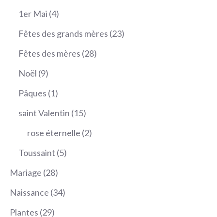
produits
4
1er Mai
4
produits
23
Fêtes des grands mères
23
produits
28
Fêtes des mères
28
produits
9
Noël
9
produits
1
Pâques
1
produit
15
saint Valentin
15
produits
2
rose éternelle
2
produits
5
Toussaint
5
produits
28
Mariage
28
produits
34
Naissance
34
produits
29
Plantes
29