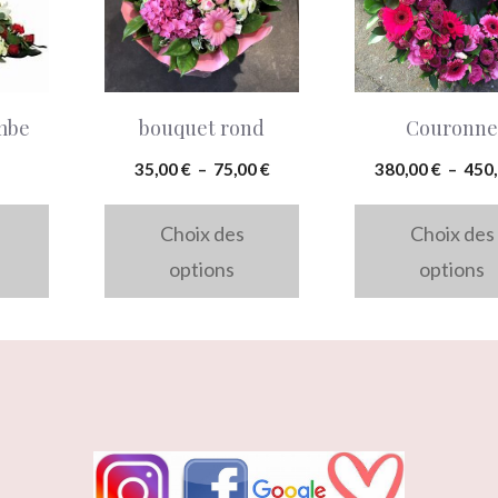
plusieurs
plusieurs
variations.
variations.
Les
Les
bouquet rond
Couronne
mbe
options
options
peuvent
peuvent
Plage
35,00
€
–
75,00
€
380,00
€
–
450
être
être
de
prix :
Choix des
Choix des
choisies
choisies
35,00 €
options
options
sur
sur
à
la
la
75,00 €
page
page
du
du
produit
produit