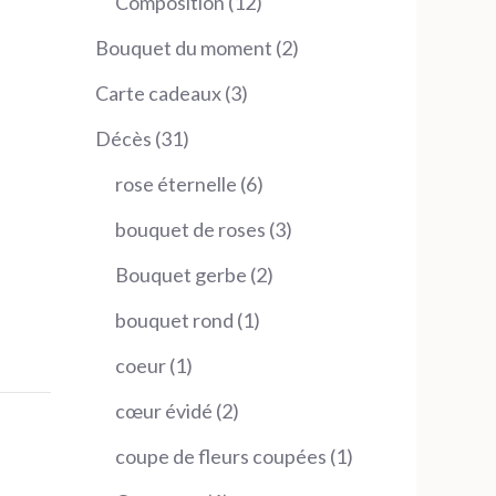
12
Composition
12
produits
2
Bouquet du moment
2
produits
3
Carte cadeaux
3
produits
31
Décès
31
produits
6
rose éternelle
6
produits
3
bouquet de roses
3
produits
2
Bouquet gerbe
2
produits
1
bouquet rond
1
produit
1
coeur
1
produit
2
cœur évidé
2
produits
1
coupe de fleurs coupées
1
produit