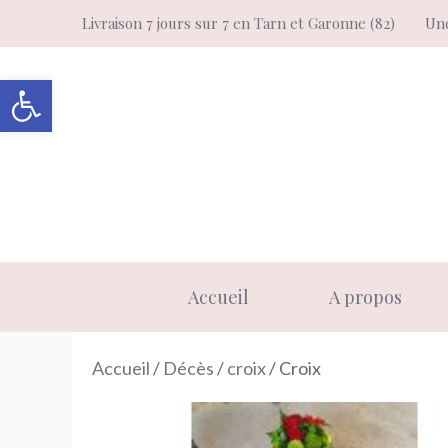
Aller
Livraison 7 jours sur 7 en Tarn et Garonne (82)
Une
au
contenu
Ouvrir la barre d’outils
Accueil
A propos
Accueil
/
Décès
/
croix
/ Croix