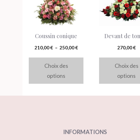
plusieurs
plusieurs
variations.
variations.
Les
Les
Coussin conique
Devant de to
options
options
peuvent
peuvent
Plage
210,00
€
–
250,00
€
270,00
€
être
être
de
prix :
Choix des
Choix des
choisies
choisies
210,00 €
options
options
sur
sur
à
la
la
250,00 €
page
page
du
du
produit
produit
INFORMATIONS