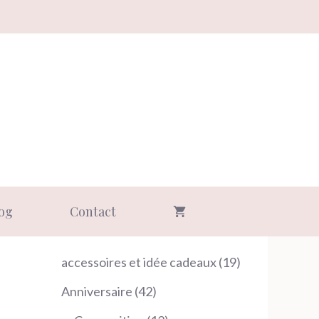
og
Contact
19
accessoires et idée cadeaux
19
produits
42
Anniversaire
42
produits