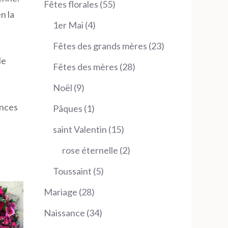
55
Fêtes florales
55
n la
produits
4
1er Mai
4
produits
23
Fêtes des grands mères
23
le
produits
28
Fêtes des mères
28
produits
9
Noël
9
produits
ences
1
Pâques
1
produit
15
saint Valentin
15
produits
2
rose éternelle
2
produits
5
Toussaint
5
produits
28
Mariage
28
produits
34
Naissance
34