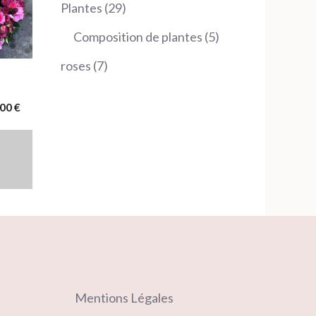
produits
29
Plantes
29
produits
5
Composition de plantes
5
produits
7
roses
7
produits
Plage
,00
€
de
prix :
380,00 €
à
450,00 €
Mentions Légales