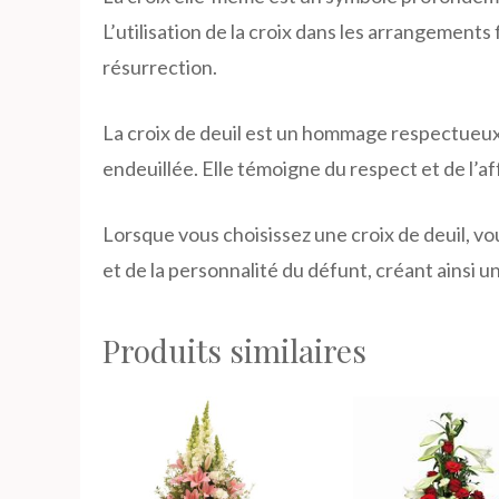
L’utilisation de la croix dans les arrangements
résurrection.
La croix de deuil est un hommage respectueux 
endeuillée. Elle témoigne du respect et de l’a
Lorsque vous choisissez une croix de deuil, v
et de la personnalité du défunt, créant ainsi u
Produits similaires
Ce
Ce
produit
produit
a
a