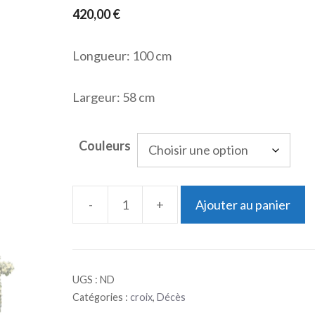
420,00
€
Longueur: 100 cm
Largeur: 58 cm
Couleurs
-
+
Ajouter au panier
quantité
de
Croix
UGS :
ND
Catégories :
croix
,
Décès