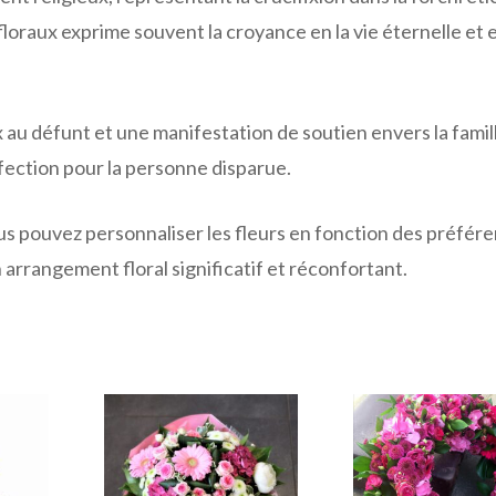
 floraux exprime souvent la croyance en la vie éternelle et e
au défunt et une manifestation de soutien envers la famil
ffection pour la personne disparue.
ous pouvez personnaliser les fleurs en fonction des préfér
n arrangement floral significatif et réconfortant.
Ce
Ce
produit
produit
a
a