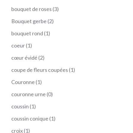
produits
3
bouquet de roses
3
produits
2
Bouquet gerbe
2
produits
1
bouquet rond
1
produit
1
coeur
1
produit
2
cœur évidé
2
produits
1
coupe de fleurs coupées
1
produit
1
Couronne
1
produit
0
couronne urne
0
produit
1
coussin
1
produit
1
coussin conique
1
produit
1
croix
1