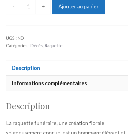
-
+
Ajouter au panier
quantité
de
Raquette
UGS :
ND
Catégories :
Décès
,
Raquette
Description
Informations complémentaires
Description
La raquette funéraire, une création florale
soigneusement conçue, est un hommage élégant et