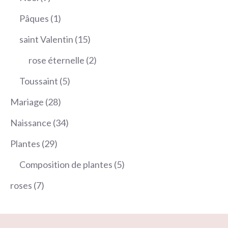
produits
1
Pâques
1
produit
15
saint Valentin
15
produits
2
rose éternelle
2
produits
5
Toussaint
5
produits
28
Mariage
28
produits
34
Naissance
34
produits
29
Plantes
29
produits
5
Composition de plantes
5
produits
7
roses
7
produits