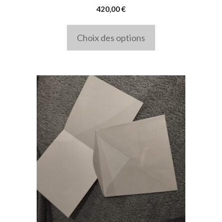
être
420,00
€
choisies
sur
Choix des options
la
page
du
produit