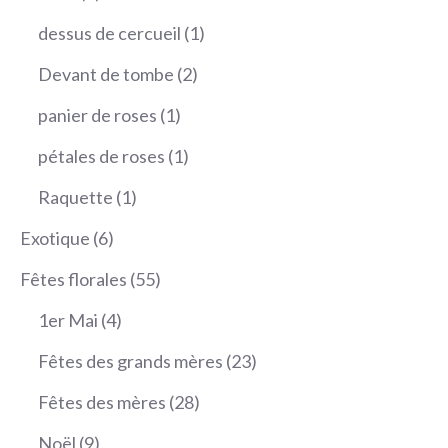
produit
1
dessus de cercueil
1
produit
2
Devant de tombe
2
produits
1
panier de roses
1
produit
1
pétales de roses
1
produit
1
Raquette
1
produit
6
Exotique
6
produits
55
Fêtes florales
55
produits
4
1er Mai
4
produits
23
Fêtes des grands mères
23
produits
28
Fêtes des mères
28
produits
9
Noël
9