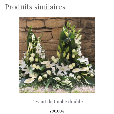
Produits similaires
Ce
produit
a
plusieurs
variations.
Les
options
peuvent
être
choisies
Devant de tombe double
sur
la
290,00
€