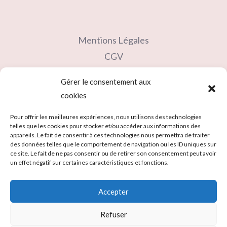
Mentions Légales
CGV
Contact
Gérer le consentement aux
Partenaires
cookies
Carte cadeau
Pour offrir les meilleures expériences, nous utilisons des technologies
telles que les cookies pour stocker et/ou accéder aux informations des
appareils. Le fait de consentir à ces technologies nous permettra de traiter
des données telles que le comportement de navigation ou les ID uniques sur
ce site. Le fait de ne pas consentir ou de retirer son consentement peut avoir
un effet négatif sur certaines caractéristiques et fonctions.
Accepter
Refuser