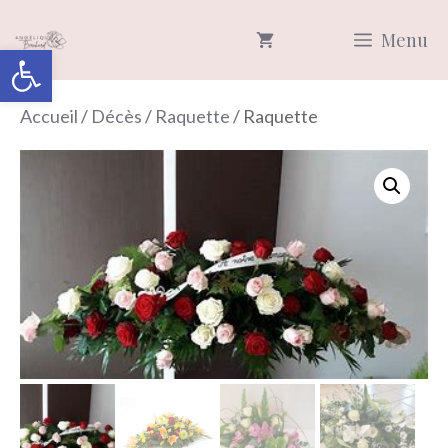
Aller
Menu
au
Ouvrir la barre d’outils
contenu
Accueil
/
Décès
/
Raquette
/ Raquette