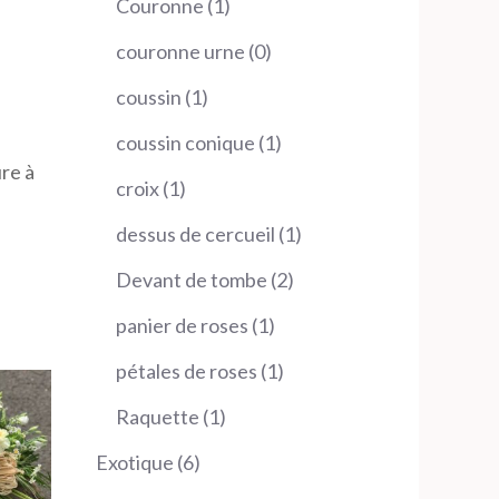
1
Couronne
1
produit
0
couronne urne
0
produit
1
coussin
1
produit
1
coussin conique
1
re à
produit
1
croix
1
produit
1
dessus de cercueil
1
produit
2
Devant de tombe
2
produits
1
panier de roses
1
produit
1
pétales de roses
1
produit
1
Raquette
1
produit
6
Exotique
6
produits