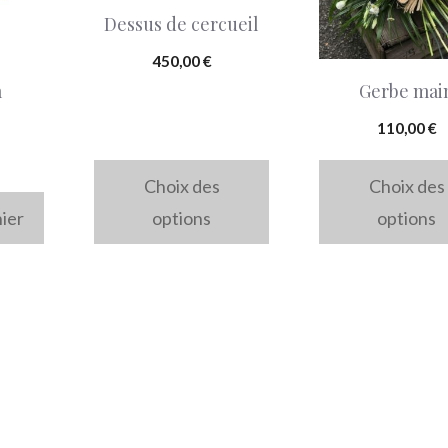
Dessus de cercueil
variations.
variations.
Les
Les
450,00
€
m
Gerbe mai
options
options
peuvent
peuvent
110,00
€
être
être
Choix des
Choix des
choisies
choisies
nier
options
options
sur
sur
la
la
page
page
du
du
produit
produit