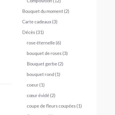
12
Composition
12
produits
2
Bouquet du moment
2
produits
3
Carte cadeaux
3
produits
31
Décès
31
produits
6
rose éternelle
6
produits
3
bouquet de roses
3
produits
2
Bouquet gerbe
2
produits
1
bouquet rond
1
produit
1
coeur
1
produit
2
cœur évidé
2
produits
1
coupe de fleurs coupées
1
produit