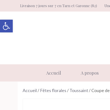
Aller
Livraison 7 jours sur 7 en Tarn et Garonne (82)
Une
au
contenu
Ouvrir la barre d’outils
Accueil
A propos
Accueil
/
Fêtes florales
/
Toussaint
/ Coupe de