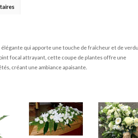
taires
 élégante qui apporte une touche de fraîcheur et de verdu
int focal attrayant, cette coupe de plantes offre une
tés, créant une ambiance apaisante.
Ce
Ce
produit
produit
a
a
plusieurs
plusieurs