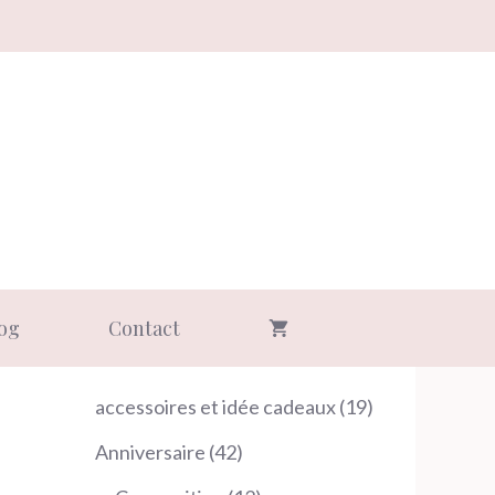
og
Contact
19
accessoires et idée cadeaux
19
produits
42
Anniversaire
42
produits