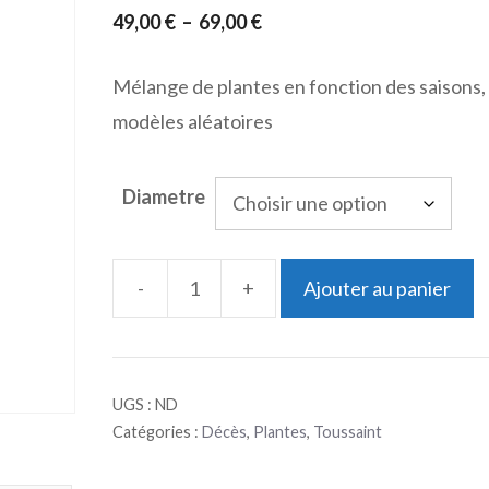
Plage
49,00
€
–
69,00
€
de
Mélange de plantes en fonction des saisons,
prix :
modèles aléatoires
49,00 €
à
69,00 €
Diametre
-
+
Ajouter au panier
quantité
de
Coupe
UGS :
ND
de
Catégories :
Décès
,
Plantes
,
Toussaint
plantes