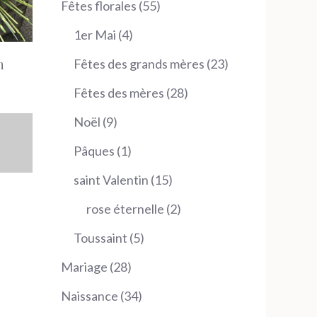
55
Fêtes florales
55
produits
4
1er Mai
4
produits
23
Fêtes des grands mères
23
n
produits
28
Fêtes des mères
28
produits
9
Noël
9
produits
1
Pâques
1
produit
15
saint Valentin
15
produits
2
rose éternelle
2
produits
5
Toussaint
5
produits
28
Mariage
28
produits
34
Naissance
34