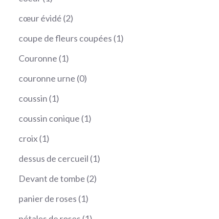
produit
2
cœur évidé
2
produits
1
coupe de fleurs coupées
1
produit
1
Couronne
1
produit
0
couronne urne
0
produit
1
coussin
1
produit
1
coussin conique
1
produit
1
croix
1
produit
1
dessus de cercueil
1
produit
2
Devant de tombe
2
produits
1
panier de roses
1
produit
1
pétales de roses
1