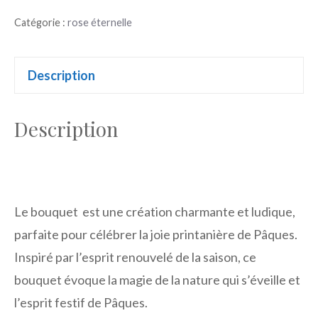
bouquet
Catégorie :
rose éternelle
nid
de
Pâques
Description
Description
Le bouquet est une création charmante et ludique,
parfaite pour célébrer la joie printanière de Pâques.
Inspiré par l’esprit renouvelé de la saison, ce
bouquet évoque la magie de la nature qui s’éveille et
l’esprit festif de Pâques.