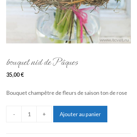
bouquet nid de Pâques
35,00
€
Bouquet champêtre de fleurs de saison ton de rose
-
+
Ajouter au panier
quantité
de