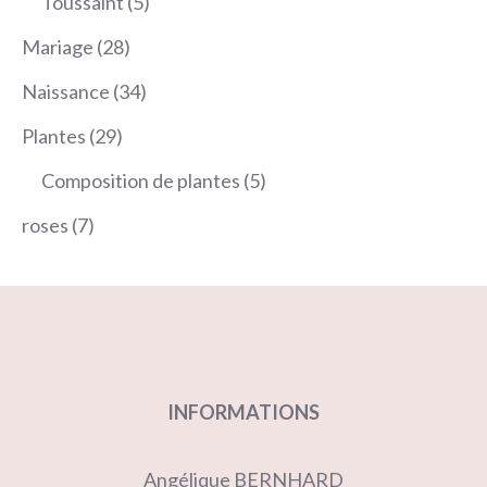
5
Toussaint
5
produits
28
Mariage
28
produits
34
Naissance
34
produits
29
Plantes
29
produits
5
Composition de plantes
5
produits
7
roses
7
produits
INFORMATIONS
Angélique BERNHARD