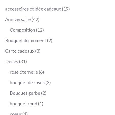
19
accessoires et idée cadeaux
19
produits
42
Anniversaire
42
produits
12
Composition
12
produits
2
Bouquet du moment
2
produits
3
Carte cadeaux
3
produits
31
Décès
31
produits
6
rose éternelle
6
produits
3
bouquet de roses
3
produits
2
Bouquet gerbe
2
produits
1
bouquet rond
1
produit
1
coeur
1