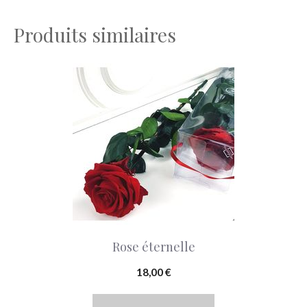
Produits similaires
Ce
produit
a
plusieurs
variations.
Les
options
peuvent
Rose éternelle
être
choisies
18,00
€
sur