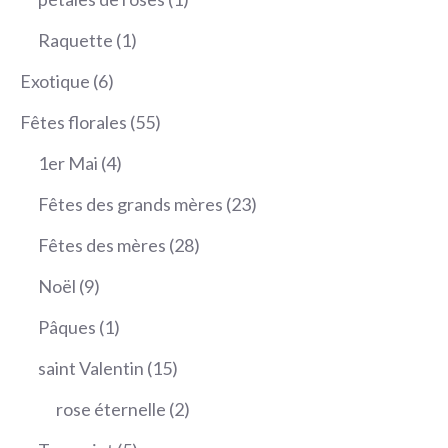
produit
1
Raquette
1
produit
6
Exotique
6
produits
55
Fêtes florales
55
produits
4
1er Mai
4
produits
23
Fêtes des grands mères
23
produits
28
Fêtes des mères
28
produits
9
Noël
9
produits
1
Pâques
1
produit
15
saint Valentin
15
produits
2
rose éternelle
2
produits