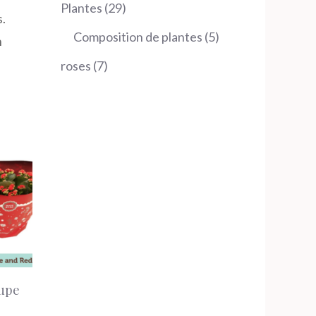
produits
29
Plantes
29
s.
produits
5
Composition de plantes
5
n
produits
7
roses
7
produits
oupe