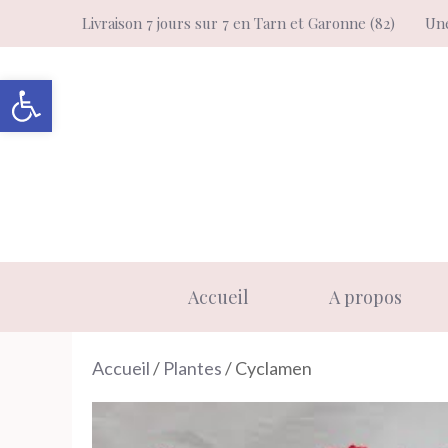
Aller
Livraison 7 jours sur 7 en Tarn et Garonne (82)
Une
au
contenu
Ouvrir la barre d’outils
Accueil
A propos
Accueil
/
Plantes
/ Cyclamen