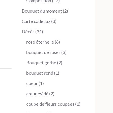
12
Composition
12
produits
2
Bouquet du moment
2
produits
3
Carte cadeaux
3
produits
31
Décès
31
produits
6
rose éternelle
6
produits
3
bouquet de roses
3
produits
2
Bouquet gerbe
2
produits
1
bouquet rond
1
produit
1
coeur
1
produit
2
cœur évidé
2
produits
1
coupe de fleurs coupées
1
produit