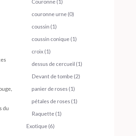
1
Couronne
1
produit
0
couronne urne
0
s
produit
1
coussin
1
produit
1
coussin conique
1
produit
1
croix
1
ces
produit
1
dessus de cercueil
1
produit
2
Devant de tombe
2
produits
1
panier de roses
1
rouge,
produit
1
pétales de roses
1
s du
produit
1
Raquette
1
produit
6
Exotique
6
produits