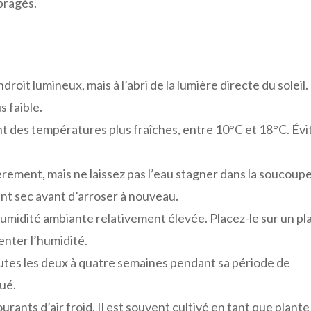
mbragés.
oit lumineux, mais à l’abri de la lumière directe du soleil. 
 faible.
 des températures plus fraîches, entre 10°C et 18°C. Évit
rement, mais ne laissez pas l’eau stagner dans la soucoupe
nt sec avant d’arroser à nouveau.
midité ambiante relativement élevée. Placez-le sur un pl
enter l’humidité.
outes les deux à quatre semaines pendant sa période de
lué.
ants d’air froid. Il est souvent cultivé en tant que plante