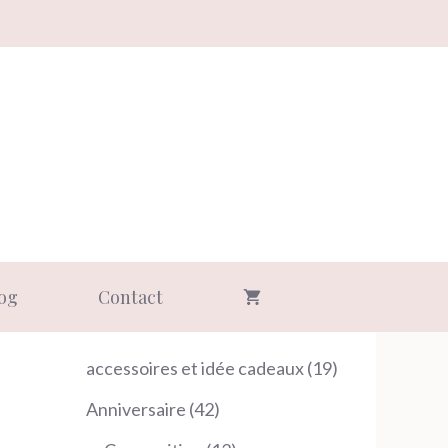
og
Contact
19
accessoires et idée cadeaux
19
produits
42
Anniversaire
42
produits