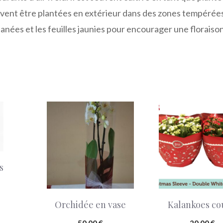
euvent être plantées en extérieur dans des zones tempérée
fanées et les feuilles jaunies pour encourager une floraiso
s
Orchidée en vase
Kalankoes c
50,00
€
20,00
€