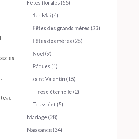
55
Fêtes florales
55
produits
4
1er Mai
4
produits
23
Fêtes des grands mères
23
produits
Il
28
Fêtes des mères
28
produits
9
Noël
9
ez les
produits
1
Pâques
1
produit
.
15
saint Valentin
15
produits
2
rose éternelle
2
ateau
produits
5
Toussaint
5
produits
28
Mariage
28
produits
34
Naissance
34