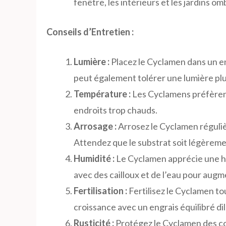
fenêtre, les intérieurs et les jardins o
Conseils d’Entretien :
Lumière :
Placez le Cyclamen dans un endr
peut également tolérer une lumière plus
Température :
Les Cyclamens préfèrent
endroits trop chauds.
Arrosage :
Arrosez le Cyclamen réguliè
Attendez que le substrat soit légèreme
Humidité :
Le Cyclamen apprécie une hu
avec des cailloux et de l’eau pour augm
Fertilisation :
Fertilisez le Cyclamen t
croissance avec un engrais équilibré di
Rusticité :
Protégez le Cyclamen des cour