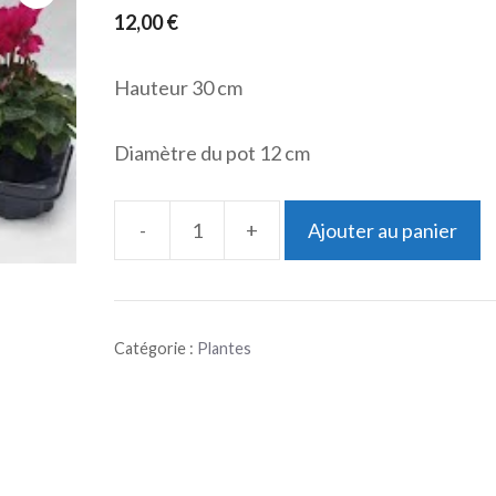
12,00
€
Hauteur 30 cm
Diamètre du pot 12 cm
-
+
Ajouter au panier
quantité
de
Cyclamen
Catégorie :
Plantes