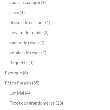
1
coussin conique
1
produit
1
croix
1
produit
1
dessus de cercueil
1
produit
2
Devant de tombe
2
produits
1
panier de roses
1
produit
1
pétales de roses
1
produit
1
Raquette
1
produit
6
Exotique
6
produits
55
Fêtes florales
55
produits
4
1er Mai
4
produits
23
Fêtes des grands mères
23