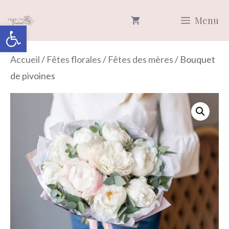
Aller
Menu
au
Ouvrir la barre d’outils
contenu
Accueil
/
Fêtes florales
/
Fêtes des mères
/ Bouquet
de pivoines