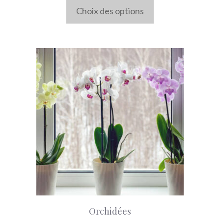
Choix des options
du
produit
Orchidées