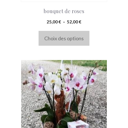
choisies
bouquet de roses
sur
la
Plage
25,00
€
–
52,00
€
page
de
prix :
Choix des options
du
25,00 €
produit
à
52,00 €