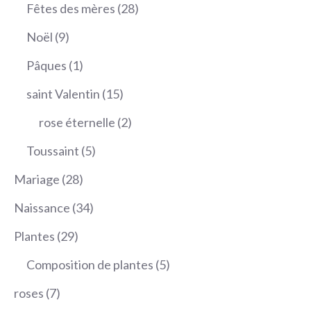
produits
28
Fêtes des mères
28
produits
9
Noël
9
produits
1
Pâques
1
produit
15
saint Valentin
15
produits
2
rose éternelle
2
produits
5
Toussaint
5
produits
28
Mariage
28
produits
34
Naissance
34
produits
29
Plantes
29
produits
5
Composition de plantes
5
produits
7
roses
7