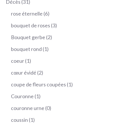
31
Décès
31
produits
6
rose éternelle
6
produits
3
bouquet de roses
3
produits
2
Bouquet gerbe
2
produits
1
bouquet rond
1
produit
1
coeur
1
produit
2
cœur évidé
2
produits
1
coupe de fleurs coupées
1
produit
1
Couronne
1
produit
0
couronne urne
0
produit
1
coussin
1
produit