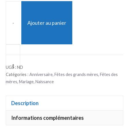
-
Ajouter au panier
quantité
de
Bouquet
UGS :
ND
Catégories :
Anniversaire
,
Fêtes des grands mères
,
Fêtes des
de
mères
,
Mariage
,
Naissance
pivoines
Description
+
Informations complémentaires