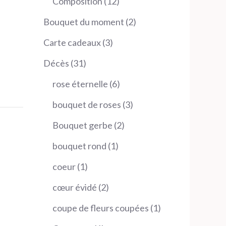
12
Composition
12
produits
2
Bouquet du moment
2
produits
3
Carte cadeaux
3
produits
31
Décès
31
produits
6
rose éternelle
6
produits
3
bouquet de roses
3
produits
2
Bouquet gerbe
2
produits
1
bouquet rond
1
produit
1
coeur
1
produit
2
cœur évidé
2
produits
1
coupe de fleurs coupées
1
produit