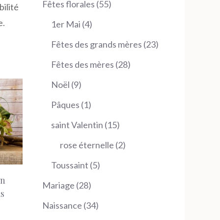
55
Fêtes florales
55
ilité
produits
e.
4
1er Mai
4
produits
23
Fêtes des grands mères
23
produits
28
Fêtes des mères
28
produits
9
Noël
9
produits
1
Pâques
1
produit
15
saint Valentin
15
produits
2
rose éternelle
2
produits
5
Toussaint
5
on
produits
28
Mariage
28
s
produits
34
Naissance
34