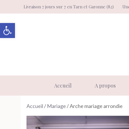
Aller
Livraison 7 jours sur 7 en Tarn et Garonne (82)
Une
au
contenu
Ouvrir la barre d’outils
Accueil
A propos
Accueil
/
Mariage
/ Arche mariage arrondie