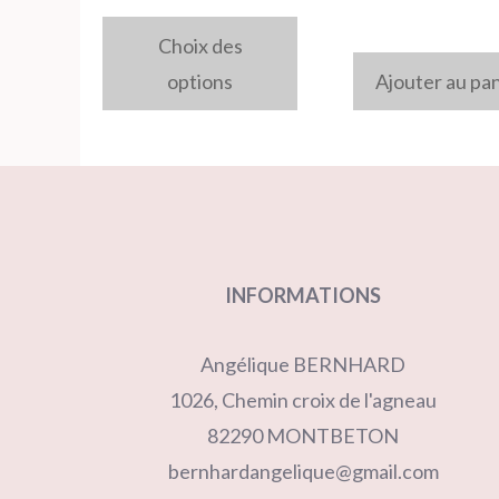
choisies
Choix des
sur
options
Ajouter au pa
la
page
du
produit
INFORMATIONS
Angélique BERNHARD
1026, Chemin croix de l'agneau
82290 MONTBETON
bernhardangelique@gmail.com