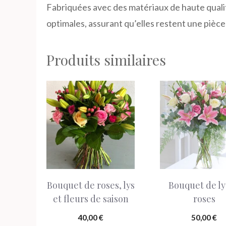
Fabriquées avec des matériaux de haute qualité
optimales, assurant qu’elles restent une pièce
Produits similaires
Ce
produit
a
plusieurs
variations.
Les
Bouquet de roses, lys
Bouquet de ly
options
et fleurs de saison
roses
peuvent
être
40,00
€
50,00
€