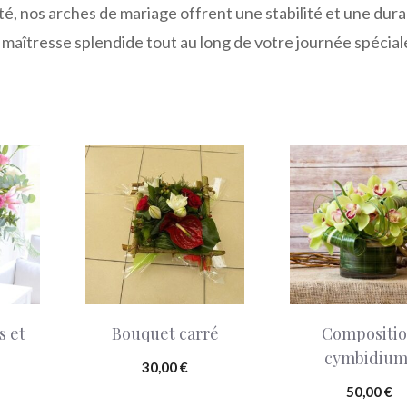
, nos arches de mariage offrent une stabilité et une durab
 maîtresse splendide tout au long de votre journée spécial
Ce
produit
a
plusieurs
variations.
Les
s et
Bouquet carré
Compositi
options
cymbidium
peuvent
30,00
€
être
50,00
€