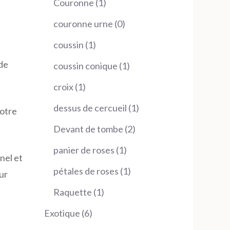
1
Couronne
1
produit
0
couronne urne
0
produit
1
coussin
1
produit
de
1
coussin conique
1
produit
1
croix
1
produit
1
dessus de cercueil
1
votre
produit
2
Devant de tombe
2
produits
1
panier de roses
1
nel et
produit
1
pétales de roses
1
ur
produit
1
Raquette
1
produit
6
Exotique
6
produits