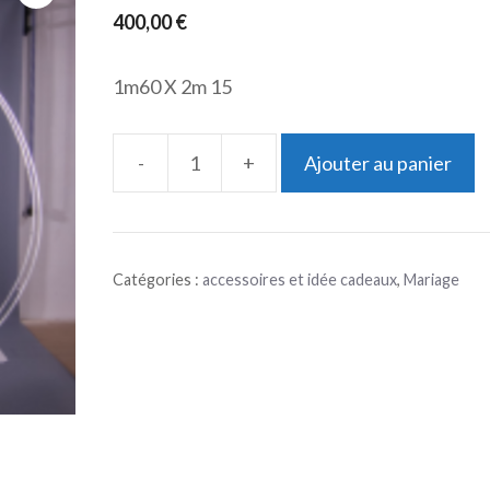
400,00
€
1m60 X 2m 15
-
+
Ajouter au panier
quantité
de
Arche
Catégories :
accessoires et idée cadeaux
,
Mariage
mariage
arrondie