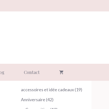
og
Contact
19
accessoires et idée cadeaux
19
produits
42
Anniversaire
42
produits