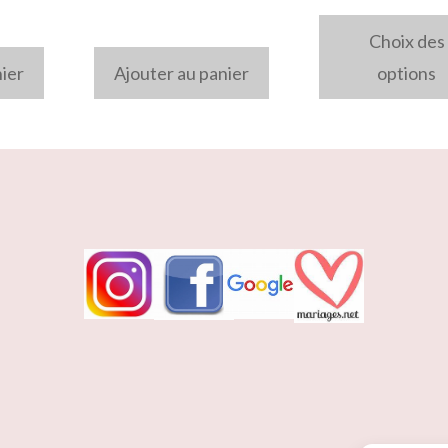
choisies
Choix des
sur
nier
Ajouter au panier
options
la
page
du
produit