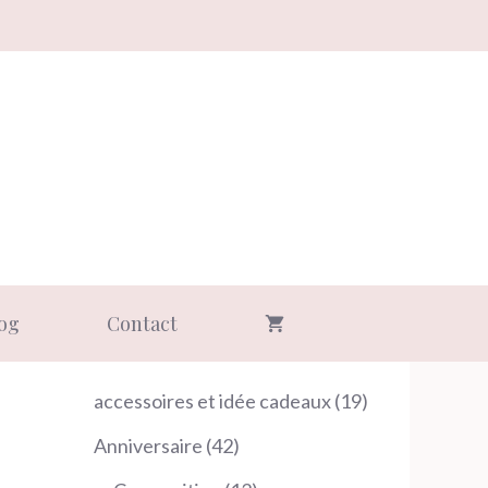
og
Contact
19
accessoires et idée cadeaux
19
produits
42
Anniversaire
42
produits