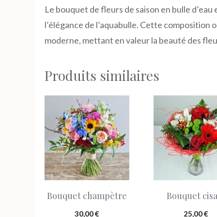
Le bouquet de fleurs de saison en bulle d’eau e
l’élégance de l’aquabulle. Cette composition o
moderne, mettant en valeur la beauté des fleu
Produits similaires
Ce
produit
a
plusieurs
variations.
Les
Bouquet champètre
Bouquet cisa
options
peuvent
30,00
€
25,00
€