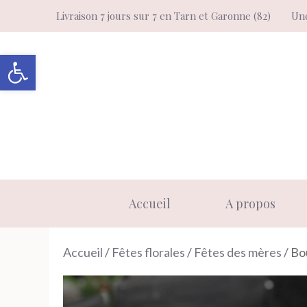
Aller
Livraison 7 jours sur 7 en Tarn et Garonne (82)
Une
au
contenu
Ouvrir la barre d’outils
Accueil
A propos
Accueil
/
Fêtes florales
/
Fêtes des mères
/ Bo