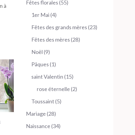
55
Fêtes florales
55
n à
produits
4
1er Mai
4
produits
23
Fêtes des grands mères
23
produits
28
Fêtes des mères
28
produits
9
Noël
9
produits
1
Pâques
1
produit
15
saint Valentin
15
produits
2
rose éternelle
2
produits
5
Toussaint
5
produits
28
Mariage
28
s
produits
34
Naissance
34