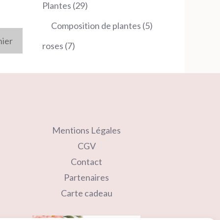
produits
29
Plantes
29
produits
5
Composition de plantes
5
produits
nier
7
roses
7
produits
Mentions Légales
CGV
Contact
Partenaires
Carte cadeau