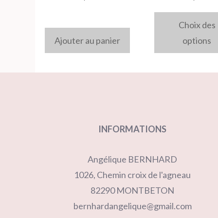
être
Choix des
choisies
Ajouter au panier
options
sur
la
page
du
produit
INFORMATIONS
Angélique BERNHARD
1026, Chemin croix de l'agneau
82290 MONTBETON
bernhardangelique@gmail.com