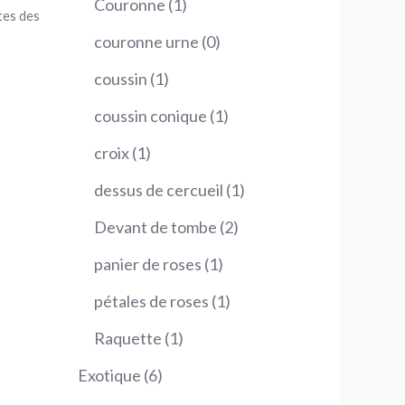
1
Couronne
1
tes des
produit
0
couronne urne
0
produit
1
coussin
1
produit
1
coussin conique
1
produit
1
croix
1
produit
1
dessus de cercueil
1
produit
2
Devant de tombe
2
produits
1
panier de roses
1
produit
1
pétales de roses
1
produit
1
Raquette
1
produit
6
Exotique
6
produits