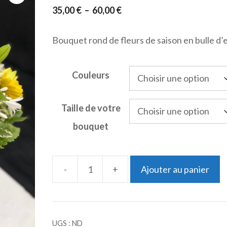
Plage
35,00
€
–
60,00
€
de
Bouquet rond de fleurs de saison en bulle d’
prix :
35,00 €
à
Couleurs
60,00 €
Taille de votre
bouquet
-
+
Ajouter au panier
quantité
de
Bouquet
UGS :
ND
rond