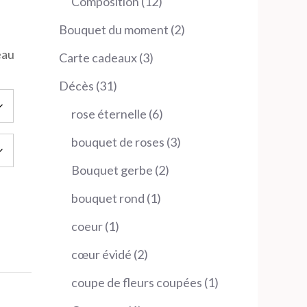
12
Composition
12
produits
2
Bouquet du moment
2
produits
eau
3
Carte cadeaux
3
produits
31
Décès
31
produits
6
rose éternelle
6
produits
3
bouquet de roses
3
produits
2
Bouquet gerbe
2
produits
1
bouquet rond
1
produit
1
coeur
1
produit
2
cœur évidé
2
produits
1
coupe de fleurs coupées
1
produit