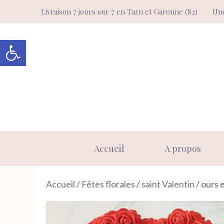
Aller
Livraison 7 jours sur 7 en Tarn et Garonne (82)
Une
au
contenu
Ouvrir la barre d’outils
Accueil
A propos
Accueil
/
Fêtes florales
/
saint Valentin
/ ours 