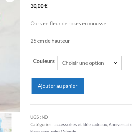
30,00
€
Ours en fleur de roses en mousse
25 cm de hauteur
Couleurs
quantité
Ajouter au panier
de
ours
en
UGS :
ND
fleurs
Catégories :
accessoires et idée cadeaux
,
Anniversair
Naissance
,
saint Valentin