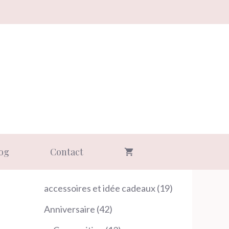
og
Contact
19
accessoires et idée cadeaux
19
produits
42
Anniversaire
42
produits