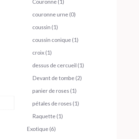
1
Couronne
1
produit
0
couronne urne
0
produit
1
coussin
1
produit
1
coussin conique
1
produit
1
croix
1
produit
1
dessus de cercueil
1
produit
2
Devant de tombe
2
produits
1
panier de roses
1
produit
1
pétales de roses
1
produit
1
Raquette
1
produit
6
Exotique
6
produits