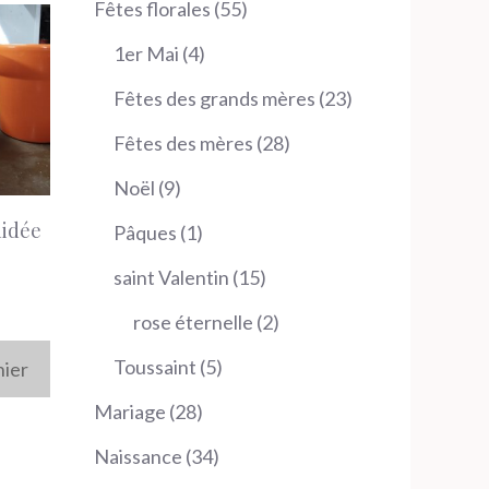
55
Fêtes florales
55
produits
4
1er Mai
4
produits
23
Fêtes des grands mères
23
produits
28
Fêtes des mères
28
produits
9
Noël
9
produits
hidée
1
Pâques
1
produit
15
saint Valentin
15
produits
2
rose éternelle
2
produits
5
Toussaint
5
nier
produits
28
Mariage
28
produits
34
Naissance
34