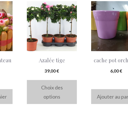
Ce
produit
a
plusieurs
variations.
Les
ateau
Azalée tige
cache pot orc
options
peuvent
39,00
€
6,00
€
être
Choix des
choisies
nier
options
Ajouter au pa
sur
la
page
du