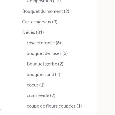
12
Composition
12
produits
2
Bouquet du moment
2
produits
3
Carte cadeaux
3
produits
31
Décès
31
produits
6
rose éternelle
6
produits
3
bouquet de roses
3
produits
2
Bouquet gerbe
2
produits
1
bouquet rond
1
produit
1
coeur
1
produit
2
cœur évidé
2
produits
1
coupe de fleurs coupées
1
e
,
produit