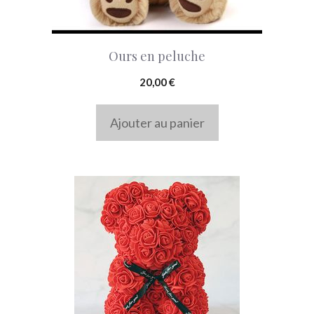
Ours en peluche
20,00
€
Ajouter au panier
Ce
produit
a
plusieurs
variations.
Les