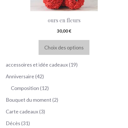
options
peuvent
ours en fleurs
être
choisies
30,00
€
sur
Choix des options
la
page
19
accessoires et idée cadeaux
19
du
produits
produit
42
Anniversaire
42
produits
12
Composition
12
produits
2
Bouquet du moment
2
produits
3
Carte cadeaux
3
produits
31
Décès
31