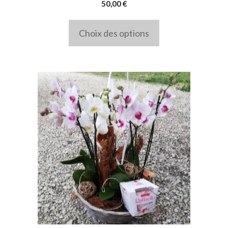
la
50,00
€
page
Choix des options
du
produit