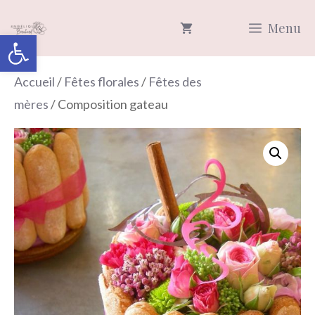
Aller
Menu
au
Ouvrir la barre d’outils
contenu
Accueil
/
Fêtes florales
/
Fêtes des
mères
/ Composition gateau