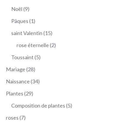
produits
9
Noël
9
produits
1
Pâques
1
produit
15
saint Valentin
15
produits
2
rose éternelle
2
produits
5
Toussaint
5
produits
28
Mariage
28
produits
34
Naissance
34
produits
29
Plantes
29
produits
5
Composition de plantes
5
produits
7
roses
7
produits