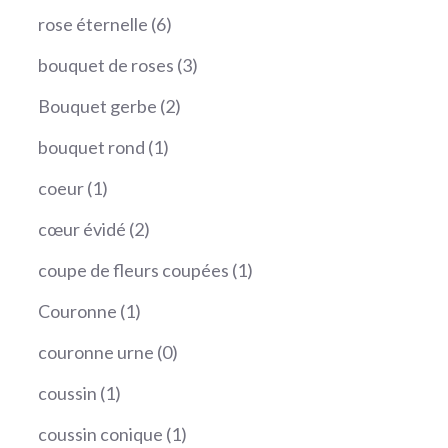
produits
6
rose éternelle
6
produits
3
bouquet de roses
3
produits
2
Bouquet gerbe
2
produits
1
bouquet rond
1
produit
1
coeur
1
produit
2
cœur évidé
2
produits
1
coupe de fleurs coupées
1
produit
1
Couronne
1
produit
0
couronne urne
0
produit
1
coussin
1
produit
1
coussin conique
1