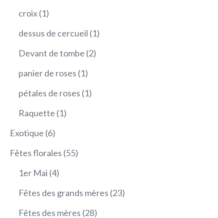
produit
1
croix
1
produit
1
dessus de cercueil
1
produit
2
Devant de tombe
2
produits
1
panier de roses
1
produit
1
pétales de roses
1
produit
1
Raquette
1
produit
6
Exotique
6
produits
55
Fêtes florales
55
produits
4
1er Mai
4
produits
23
Fêtes des grands mères
23
produits
28
Fêtes des mères
28