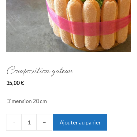
Composition gateau
35,00
€
Dimension 20 cm
-
+
Ajouter au panier
quantité
de