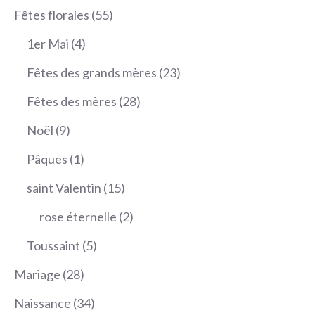
produits
55
Fêtes florales
55
produits
4
1er Mai
4
produits
23
Fêtes des grands mères
23
produits
28
Fêtes des mères
28
produits
9
Noël
9
produits
1
Pâques
1
produit
15
saint Valentin
15
produits
2
rose éternelle
2
produits
5
Toussaint
5
produits
28
Mariage
28
produits
34
Naissance
34