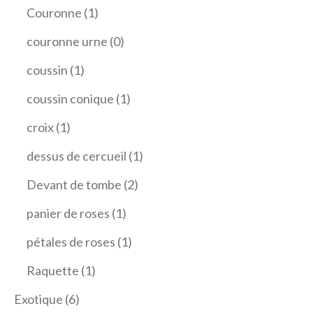
produit
1
Couronne
1
produit
0
couronne urne
0
produit
1
coussin
1
produit
1
coussin conique
1
produit
1
croix
1
produit
1
dessus de cercueil
1
produit
2
Devant de tombe
2
produits
1
panier de roses
1
produit
1
pétales de roses
1
produit
1
Raquette
1
produit
6
Exotique
6