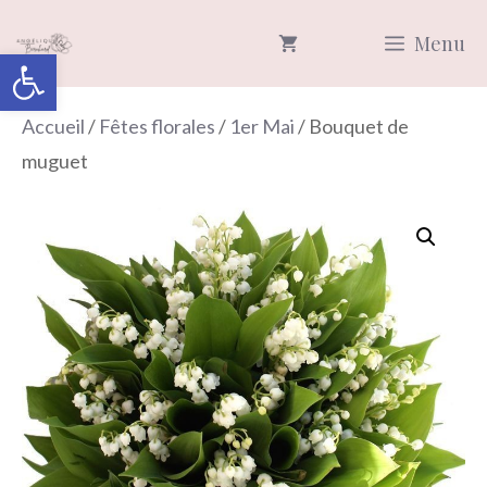
Aller
Menu
au
Ouvrir la barre d’outils
contenu
Accueil
/
Fêtes florales
/
1er Mai
/ Bouquet de
muguet