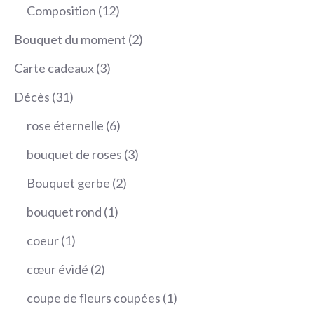
produits
12
Composition
12
produits
2
Bouquet du moment
2
produits
3
Carte cadeaux
3
produits
31
Décès
31
produits
6
rose éternelle
6
produits
3
bouquet de roses
3
produits
2
Bouquet gerbe
2
produits
1
bouquet rond
1
produit
1
coeur
1
produit
2
cœur évidé
2
produits
1
coupe de fleurs coupées
1