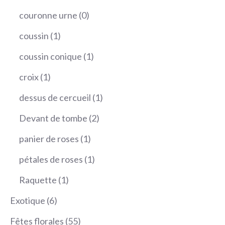
produit
0
couronne urne
0
produit
1
coussin
1
produit
1
coussin conique
1
produit
1
croix
1
produit
1
dessus de cercueil
1
produit
2
Devant de tombe
2
produits
1
panier de roses
1
produit
1
pétales de roses
1
produit
1
Raquette
1
produit
6
Exotique
6
produits
55
Fêtes florales
55