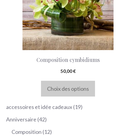
variations.
Les
options
peuvent
être
choisies
Composition cymbidiums
sur
la
50,00
€
page
Choix des options
du
produit
19
accessoires et idée cadeaux
19
produits
42
Anniversaire
42
produits
12
Composition
12