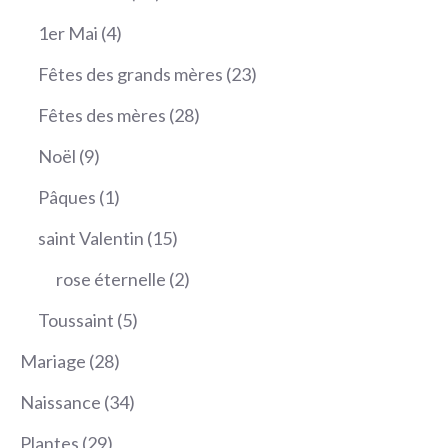
produits
4
1er Mai
4
produits
23
Fêtes des grands mères
23
produits
28
Fêtes des mères
28
produits
9
Noël
9
produits
1
Pâques
1
produit
15
saint Valentin
15
produits
2
rose éternelle
2
produits
5
Toussaint
5
produits
28
Mariage
28
produits
34
Naissance
34
produits
29
Plantes
29