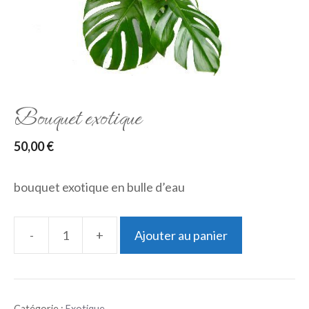
Bouquet exotique
50,00
€
bouquet exotique en bulle d’eau
-
+
Ajouter au panier
quantité
de
Bouquet
Catégorie :
Exotique