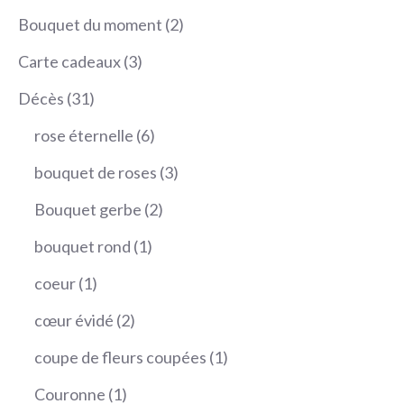
produits
2
Bouquet du moment
2
produits
3
Carte cadeaux
3
produits
31
Décès
31
produits
6
rose éternelle
6
produits
3
bouquet de roses
3
produits
2
Bouquet gerbe
2
produits
1
bouquet rond
1
produit
1
coeur
1
produit
2
cœur évidé
2
produits
1
coupe de fleurs coupées
1
produit
1
Couronne
1