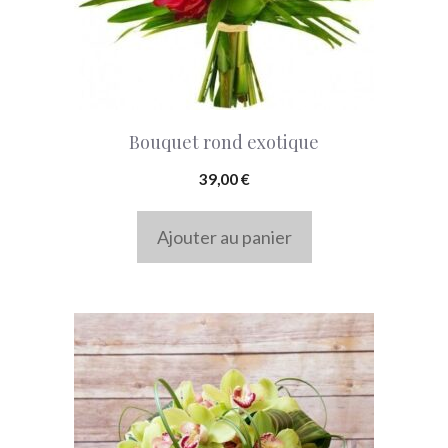
Bouquet rond exotique
39,00
€
Ajouter au panier
Ce
produit
a
plusieurs