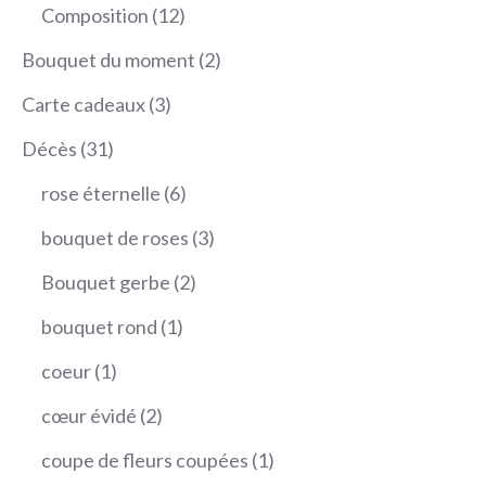
produits
12
Composition
12
produits
2
Bouquet du moment
2
produits
3
Carte cadeaux
3
produits
31
Décès
31
produits
6
rose éternelle
6
produits
3
bouquet de roses
3
produits
2
Bouquet gerbe
2
produits
1
bouquet rond
1
produit
1
coeur
1
produit
2
cœur évidé
2
produits
1
coupe de fleurs coupées
1