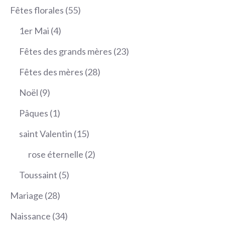
produits
55
Fêtes florales
55
produits
4
1er Mai
4
produits
23
Fêtes des grands mères
23
produits
28
Fêtes des mères
28
produits
9
Noël
9
produits
1
Pâques
1
produit
15
saint Valentin
15
produits
2
rose éternelle
2
produits
5
Toussaint
5
produits
28
Mariage
28
produits
34
Naissance
34