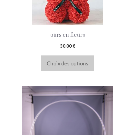
Les
options
peuvent
ours en fleurs
être
choisies
30,00
€
sur
Choix des options
la
page
du
produit