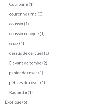
produit
1
Couronne
1
produit
0
couronne urne
0
produit
1
coussin
1
produit
1
coussin conique
1
produit
1
croix
1
produit
1
dessus de cercueil
1
produit
2
Devant de tombe
2
produits
1
panier de roses
1
produit
1
pétales de roses
1
produit
1
Raquette
1
produit
6
Exotique
6