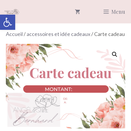
Aller
Menu
au
Ouvrir la barre d’outils
contenu
Accueil
/
accessoires et idée cadeaux
/ Carte cadeau