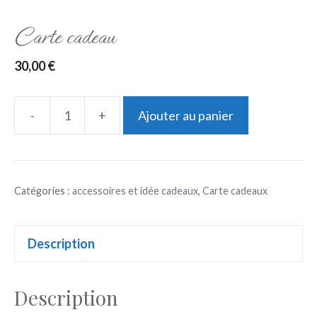
Carte cadeau
30,00
€
-
+
Ajouter au panier
quantité
de
Carte
Catégories :
accessoires et idée cadeaux
,
Carte cadeaux
cadeau
Description
Description