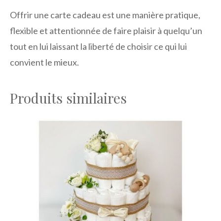
Offrir une carte cadeau est une manière pratique,
flexible et attentionnée de faire plaisir à quelqu’un
tout en lui laissant la liberté de choisir ce qui lui
convient le mieux.
Produits similaires
Ce
produit
a
plusieurs
variations.
Les
options