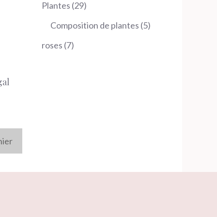
produits
29
Plantes
29
produits
5
Composition de plantes
5
produits
7
roses
7
produits
gal
nier