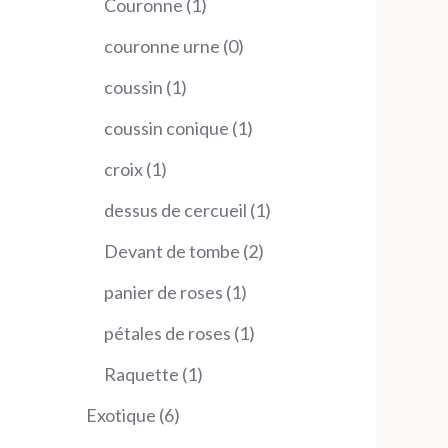
1
Couronne
1
produit
0
couronne urne
0
produit
1
coussin
1
produit
1
coussin conique
1
produit
1
croix
1
produit
1
dessus de cercueil
1
produit
2
Devant de tombe
2
produits
1
panier de roses
1
produit
1
pétales de roses
1
produit
1
Raquette
1
produit
6
Exotique
6
produits