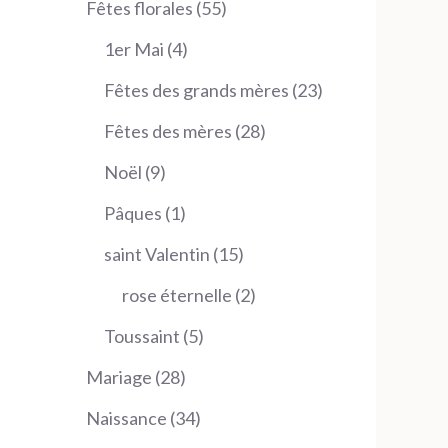
55
Fêtes florales
55
produits
4
1er Mai
4
produits
23
Fêtes des grands mères
23
produits
28
Fêtes des mères
28
produits
9
Noël
9
produits
1
Pâques
1
produit
15
saint Valentin
15
produits
2
rose éternelle
2
produits
5
Toussaint
5
produits
28
Mariage
28
produits
34
Naissance
34