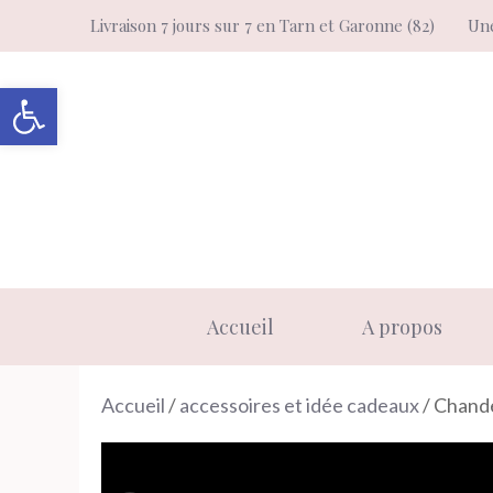
Aller
Livraison 7 jours sur 7 en Tarn et Garonne (82)
Une
au
contenu
Ouvrir la barre d’outils
Accueil
A propos
Accueil
/
accessoires et idée cadeaux
/ Chande