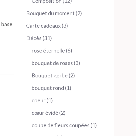
12
Composition
12
produits
2
Bouquet du moment
2
produits
e base
3
Carte cadeaux
3
produits
31
Décès
31
produits
6
rose éternelle
6
produits
3
bouquet de roses
3
produits
2
Bouquet gerbe
2
produits
1
bouquet rond
1
produit
1
coeur
1
produit
2
cœur évidé
2
produits
1
coupe de fleurs coupées
1
produit