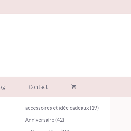
og
Contact
19
accessoires et idée cadeaux
19
produits
42
Anniversaire
42
produits