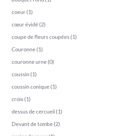
produit
1
coeur
1
produit
2
cœur évidé
2
produits
1
coupe de fleurs coupées
1
produit
1
Couronne
1
produit
0
couronne urne
0
produit
1
coussin
1
produit
1
coussin conique
1
produit
1
croix
1
produit
1
dessus de cercueil
1
produit
2
Devant de tombe
2
produits