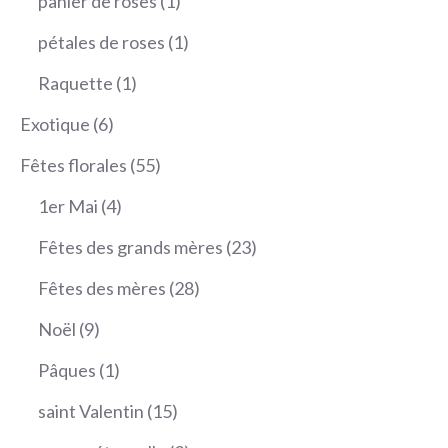
1
panier de roses
1
produit
1
pétales de roses
1
produit
1
Raquette
1
produit
6
Exotique
6
produits
55
Fêtes florales
55
produits
4
1er Mai
4
produits
23
Fêtes des grands mères
23
produits
28
Fêtes des mères
28
produits
9
Noël
9
produits
1
Pâques
1
produit
15
saint Valentin
15
produits