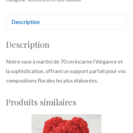
martini
Description
Description
Notre vase à martini de 70 cm incarne l’élégance et
la sophistication, offrant un support parfait pour vos
compositions florales les plus élaborées.
Produits similaires
Ce
produit