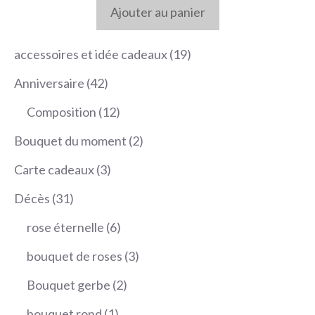
Ajouter au panier
19
accessoires et idée cadeaux
19
produits
42
Anniversaire
42
produits
12
Composition
12
produits
2
Bouquet du moment
2
produits
3
Carte cadeaux
3
produits
31
Décès
31
produits
6
rose éternelle
6
produits
3
bouquet de roses
3
produits
2
Bouquet gerbe
2
produits
1
bouquet rond
1