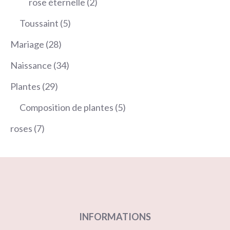
2
rose éternelle
2
produits
5
Toussaint
5
produits
28
Mariage
28
produits
34
Naissance
34
produits
29
Plantes
29
produits
5
Composition de plantes
5
produits
7
roses
7
produits
INFORMATIONS