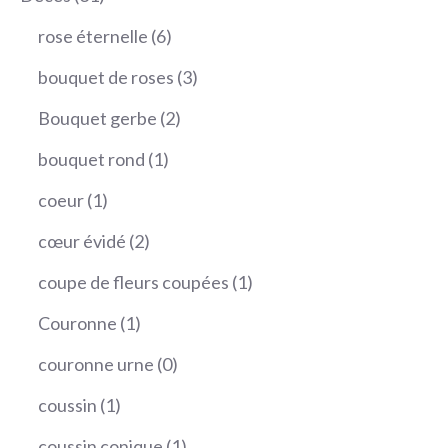
produits
6
rose éternelle
6
produits
3
bouquet de roses
3
produits
2
Bouquet gerbe
2
produits
1
bouquet rond
1
produit
1
coeur
1
produit
2
cœur évidé
2
produits
1
coupe de fleurs coupées
1
produit
1
Couronne
1
produit
0
couronne urne
0
produit
1
coussin
1
produit
1
coussin conique
1