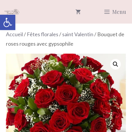
Aller
Menu
au
Ouvrir la barre d’outils
contenu
Accueil
/
Fêtes florales
/
saint Valentin
/ Bouquet de
roses rouges avec gypsophile