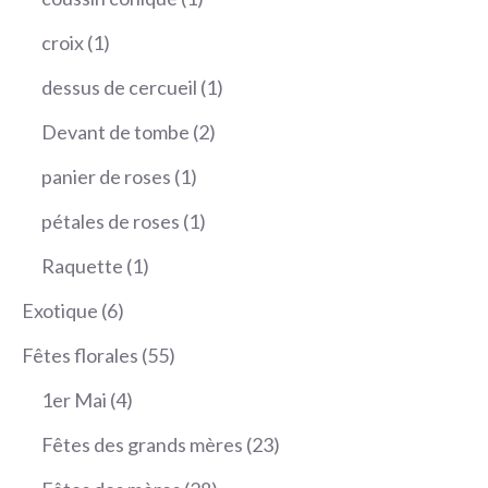
produit
1
croix
1
produit
1
dessus de cercueil
1
produit
2
Devant de tombe
2
produits
1
panier de roses
1
produit
1
pétales de roses
1
produit
1
Raquette
1
produit
6
Exotique
6
produits
55
Fêtes florales
55
produits
4
1er Mai
4
produits
23
Fêtes des grands mères
23
produits
28