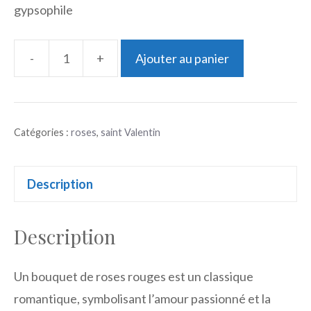
gypsophile
-
+
Ajouter au panier
quantité
de
Bouquet
Catégories :
roses
,
saint Valentin
de
roses
rouges
Description
avec
gypsophile
Description
Un bouquet de roses rouges est un classique
romantique, symbolisant l’amour passionné et la