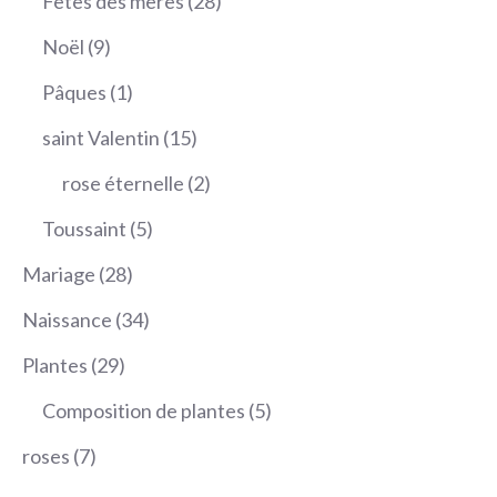
Fêtes des mères
28
produits
9
Noël
9
produits
1
Pâques
1
produit
15
saint Valentin
15
produits
2
rose éternelle
2
produits
5
Toussaint
5
produits
28
Mariage
28
produits
34
Naissance
34
produits
29
Plantes
29
produits
5
Composition de plantes
5
produits
7
roses
7
produits