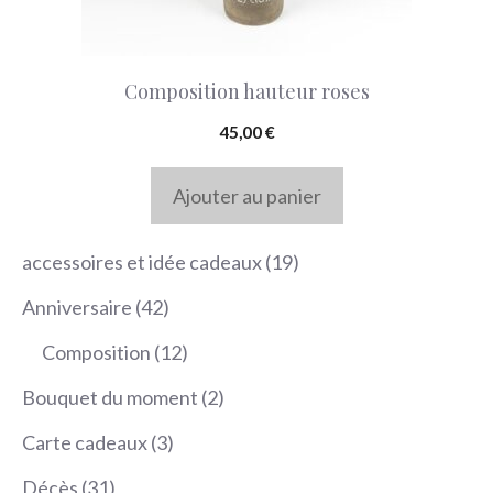
Composition hauteur roses
45,00
€
Ajouter au panier
19
accessoires et idée cadeaux
19
produits
42
Anniversaire
42
produits
12
Composition
12
produits
2
Bouquet du moment
2
produits
3
Carte cadeaux
3
produits
31
Décès
31