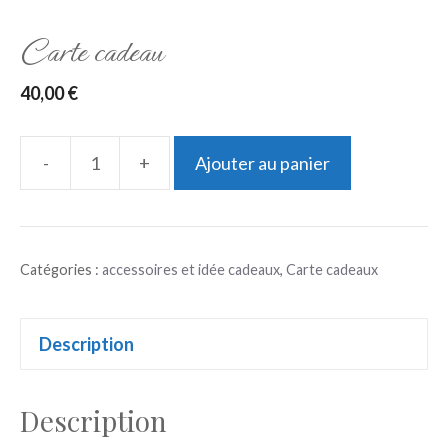
Carte cadeau
40,00
€
-
+
Ajouter au panier
quantité
de
Carte
Catégories :
accessoires et idée cadeaux
,
Carte cadeaux
cadeau
Description
Description