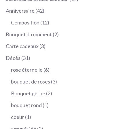
70,00 €
produits
42
Anniversaire
42
produits
12
Composition
12
produits
2
Bouquet du moment
2
produits
3
Carte cadeaux
3
produits
31
Décès
31
produits
6
rose éternelle
6
produits
3
bouquet de roses
3
produits
2
Bouquet gerbe
2
produits
1
bouquet rond
1
produit
1
coeur
1
produit
2
cœur évidé
2