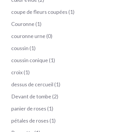
produits
1
coupe de fleurs coupées
1
produit
1
Couronne
1
produit
0
couronne urne
0
produit
1
coussin
1
produit
1
coussin conique
1
produit
1
croix
1
produit
1
dessus de cercueil
1
produit
2
Devant de tombe
2
produits
1
panier de roses
1
produit
1
pétales de roses
1
produit