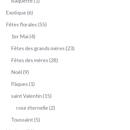
1
Raquette
1
produit
6
Exotique
6
produits
55
Fêtes florales
55
produits
4
1er Mai
4
produits
23
Fêtes des grands mères
23
produits
28
Fêtes des mères
28
produits
9
Noël
9
produits
1
Pâques
1
produit
15
saint Valentin
15
produits
2
rose éternelle
2
produits
5
Toussaint
5
produits