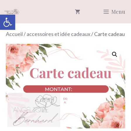
Aller
Menu
au
Ouvrir la barre d’outils
contenu
Accueil
/
accessoires et idée cadeaux
/ Carte cadeau