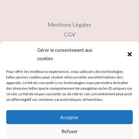
Mentions Légales
CGV
Contact
Gérer le consentement aux
Partenaires
cookies
Carte cadeau
Pour offrir les meilleures expériences, nous utilisons des technologies
telles que les cookies pour stocker et/ou accéder aux informations des
appareils. Le fait de consentir à ces technologies nous permettra de traiter
des données telles que le comportement de navigation ou les ID uniques sur
ce site. Le fait de ne pas consentir ou de retirer son consentement peut avoir
un effet négatif sur certaines caractéristiques et fonctions.
Accepter
Refuser