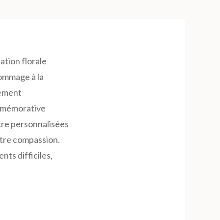
ation florale
hommage à la
sement
ommémorative
être personnalisées
otre compassion.
ts difficiles,