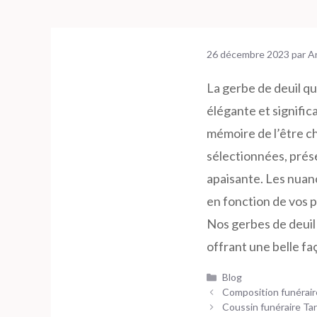
26 décembre 2023
par
A
La gerbe de deuil qu
élégante et signifi
mémoire de l’être c
sélectionnées, pré
apaisante. Les nuanc
en fonction de vos 
Nos gerbes de deuil
offrant une belle fa
Catégories
Blog
Composition funérair
Coussin funéraire Ta