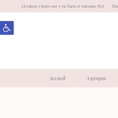
Aller
Livraison 7 jours sur 7 en Tarn et Garonne (82)
Une
au
contenu
Ouvrir la barre d’outils
Accueil
A propos